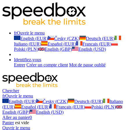
fr
Ouvrir le menu
English (EUR)
Česky (CZK)
Deutsch (EUR)
Italiano (EUR)
Español (EUR)
Français (EUR)
Polski (PLN)
English (GBP)
English (USD)
Identifiez-vous
Entrer
Créer un compte client
Mot de passe oublié
Chercher
fr
Ouvrir le menu
English (EUR)
Česky (CZK)
Deutsch (EUR)
Italiano
(EUR)
Español (EUR)
Français (EUR)
Polski (PLN)
English (GBP)
English (USD)
Aller au panier
0
Panier
est vide
Ouvrir le menu