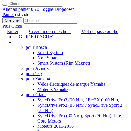
Aller au panier
0 €
0
Toggle Dropdown
Panier
est vide
Chercher
Plus
Close
Entrer
Créer un compte client
Mot de passe oublié
GUIDE D'ACHAT
TUNING
pour Bosch
Smart System
Non Smart
Smart System (Rim Magnet)
pour Avinox
pour TQ
pour Yamaha
Vélos électriques de marque Yamaha
Moteurs Yamaha
pour Giant
SyncDrive Pro3 (90 Nm) / Pro3X (100 Nm)
SyncDrive Pro2 (85 Nm) / SyncDrive Sport 2
(75 Nm)
SyncDrive Pro (80 Nm), Sport (70 Nm), Life,
Core Motors
Moteurs 2015/2016