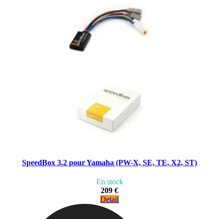
SpeedBox 3.2 pour Yamaha (PW-X, SE, TE, X2, ST)
En stock
209 €
Detail