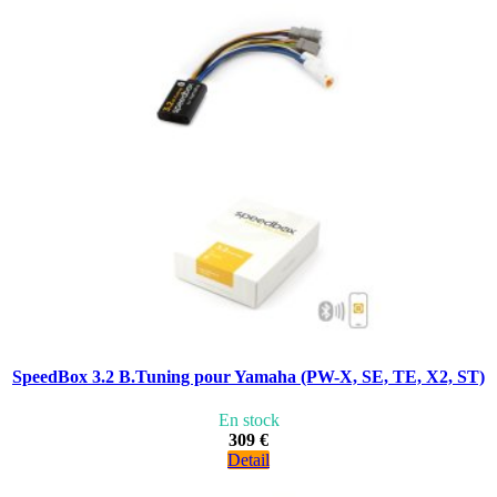
SpeedBox 3.2 B.Tuning pour Yamaha (PW-X, SE, TE, X2, ST)
En stock
309 €
Detail