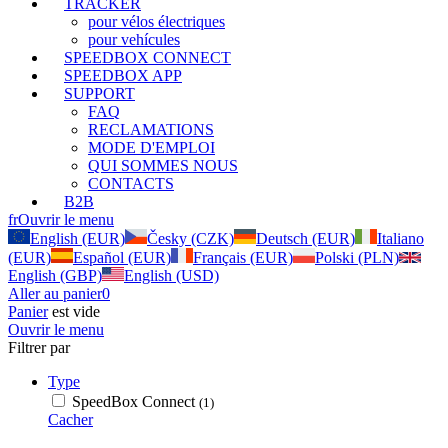
TRACKER
pour vélos électriques
pour vehícules
SPEEDBOX CONNECT
SPEEDBOX APP
SUPPORT
FAQ
RECLAMATIONS
MODE D'EMPLOI
QUI SOMMES NOUS
CONTACTS
B2B
fr
Ouvrir le menu
English (EUR)
Česky (CZK)
Deutsch (EUR)
Italiano
(EUR)
Español (EUR)
Français (EUR)
Polski (PLN)
English (GBP)
English (USD)
Aller au panier
0
Panier
est vide
Ouvrir le menu
Filtrer par
Type
SpeedBox Connect
(1)
Cacher