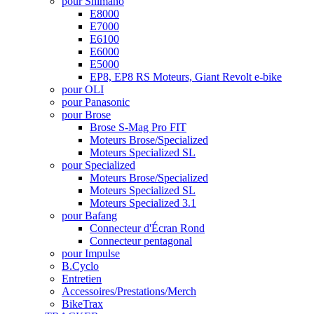
pour Shimano
E8000
E7000
E6100
E6000
E5000
EP8, EP8 RS Moteurs, Giant Revolt e-bike
pour OLI
pour Panasonic
pour Brose
Brose S-Mag Pro FIT
Moteurs Brose/Specialized
Moteurs Specialized SL
pour Specialized
Moteurs Brose/Specialized
Moteurs Specialized SL
Moteurs Specialized 3.1
pour Bafang
Connecteur d'Écran Rond
Connecteur pentagonal
pour Impulse
B.Cyclo
Entretien
Accessoires/Prestations/Merch
BikeTrax