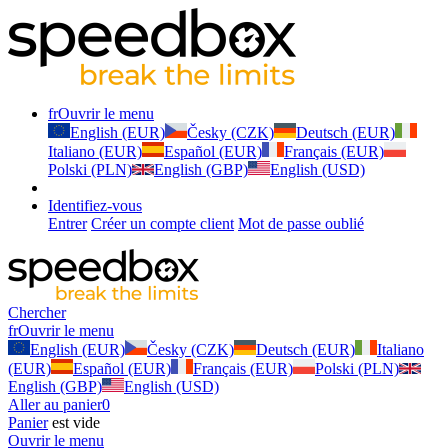
fr
Ouvrir le menu
English (EUR)
Česky (CZK)
Deutsch (EUR)
Italiano (EUR)
Español (EUR)
Français (EUR)
Polski (PLN)
English (GBP)
English (USD)
Identifiez-vous
Entrer
Créer un compte client
Mot de passe oublié
Chercher
fr
Ouvrir le menu
English (EUR)
Česky (CZK)
Deutsch (EUR)
Italiano
(EUR)
Español (EUR)
Français (EUR)
Polski (PLN)
English (GBP)
English (USD)
Aller au panier
0
Panier
est vide
Ouvrir le menu