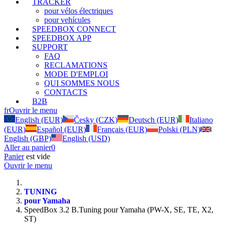
TRACKER
pour vélos électriques
pour vehícules
SPEEDBOX CONNECT
SPEEDBOX APP
SUPPORT
FAQ
RECLAMATIONS
MODE D'EMPLOI
QUI SOMMES NOUS
CONTACTS
B2B
fr
Ouvrir le menu
English (EUR)
Česky (CZK)
Deutsch (EUR)
Italiano
(EUR)
Español (EUR)
Français (EUR)
Polski (PLN)
English (GBP)
English (USD)
Aller au panier
0
Panier
est vide
Ouvrir le menu
TUNING
pour Yamaha
SpeedBox 3.2 B.Tuning pour Yamaha (PW-X, SE, TE, X2,
ST)