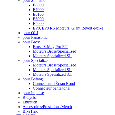
pour Shimano
E8000
E7000
E6100
E6000
E5000
EP8, EP8 RS Moteurs, Giant Revolt e-bike
pour OLI
pour Panasonic
pour Brose
Brose S-Mag Pro FIT
Moteurs Brose/Specialized
Moteurs Specialized SL
pour Specialized
Moteurs Brose/Specialized
Moteurs Specialized SL
Moteurs Specialized 3.1
pour Bafang
Connecteur d'Écran Rond
Connecteur pentagonal
pour Impulse
B.Cyclo
Entretien
Accessoires/Prestations/Merch
BikeTrax