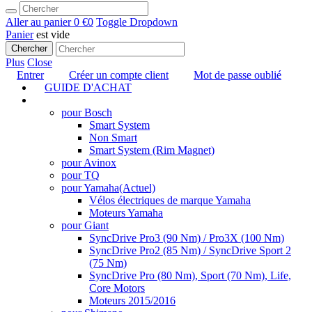
Aller au panier
0 €
0
Toggle Dropdown
Panier
est vide
Chercher
Plus
Close
Entrer
Créer un compte client
Mot de passe oublié
GUIDE D'ACHAT
TUNING
pour Bosch
Smart System
Non Smart
Smart System (Rim Magnet)
pour Avinox
pour TQ
pour Yamaha
(Actuel)
Vélos électriques de marque Yamaha
Moteurs Yamaha
pour Giant
SyncDrive Pro3 (90 Nm) / Pro3X (100 Nm)
SyncDrive Pro2 (85 Nm) / SyncDrive Sport 2
(75 Nm)
SyncDrive Pro (80 Nm), Sport (70 Nm), Life,
Core Motors
Moteurs 2015/2016