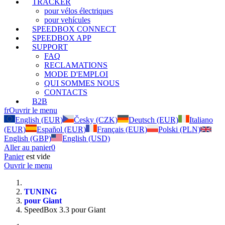
TRACKER
pour vélos électriques
pour vehícules
SPEEDBOX CONNECT
SPEEDBOX APP
SUPPORT
FAQ
RECLAMATIONS
MODE D'EMPLOI
QUI SOMMES NOUS
CONTACTS
B2B
fr
Ouvrir le menu
English (EUR)
Česky (CZK)
Deutsch (EUR)
Italiano
(EUR)
Español (EUR)
Français (EUR)
Polski (PLN)
English (GBP)
English (USD)
Aller au panier
0
Panier
est vide
Ouvrir le menu
TUNING
pour Giant
SpeedBox 3.3 pour Giant