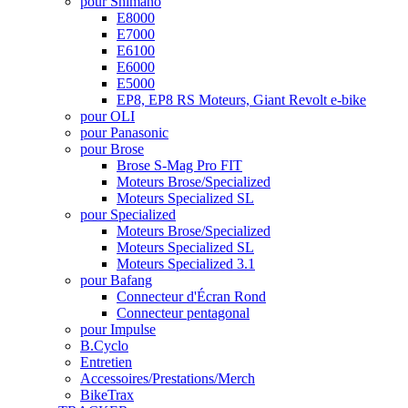
pour Shimano
E8000
E7000
E6100
E6000
E5000
EP8, EP8 RS Moteurs, Giant Revolt e-bike
pour OLI
pour Panasonic
pour Brose
Brose S-Mag Pro FIT
Moteurs Brose/Specialized
Moteurs Specialized SL
pour Specialized
Moteurs Brose/Specialized
Moteurs Specialized SL
Moteurs Specialized 3.1
pour Bafang
Connecteur d'Écran Rond
Connecteur pentagonal
pour Impulse
B.Cyclo
Entretien
Accessoires/Prestations/Merch
BikeTrax