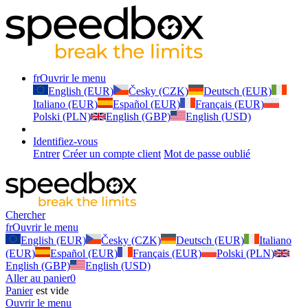
fr
Ouvrir le menu
English (EUR)
Česky (CZK)
Deutsch (EUR)
Italiano (EUR)
Español (EUR)
Français (EUR)
Polski (PLN)
English (GBP)
English (USD)
Identifiez-vous
Entrer
Créer un compte client
Mot de passe oublié
Chercher
fr
Ouvrir le menu
English (EUR)
Česky (CZK)
Deutsch (EUR)
Italiano
(EUR)
Español (EUR)
Français (EUR)
Polski (PLN)
English (GBP)
English (USD)
Aller au panier
0
Panier
est vide
Ouvrir le menu