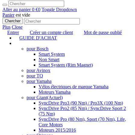
Aller au panier
0 €
0
Toggle Dropdown
Panier
est vide
Chercher
Plus
Close
Entrer
Créer un compte client
Mot de passe oublié
GUIDE D'ACHAT
TUNING
pour Bosch
Smart System
Non Smart
Smart System (Rim Magnet)
pour Avinox
pour TQ
pour Yamaha
Vélos électriques de marque Yamaha
Moteurs Yamaha
pour Giant
(Actuel)
SyncDrive Pro3 (90 Nm) / Pro3X (100 Nm)
SyncDrive Pro2 (85 Nm) / SyncDrive Sport 2
(75 Nm)
SyncDrive Pro (80 Nm), Sport (70 Nm), Life,
Core Motors
Moteurs 2015/2016