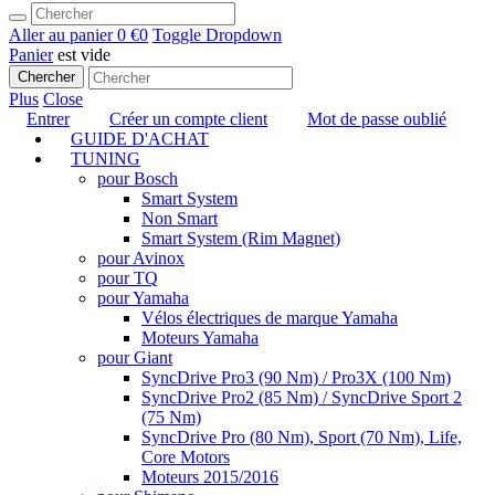
Aller au panier
0 €
0
Toggle Dropdown
Panier
est vide
Chercher
Plus
Close
Entrer
Créer un compte client
Mot de passe oublié
GUIDE D'ACHAT
TUNING
pour Bosch
Smart System
Non Smart
Smart System (Rim Magnet)
pour Avinox
pour TQ
pour Yamaha
Vélos électriques de marque Yamaha
Moteurs Yamaha
pour Giant
SyncDrive Pro3 (90 Nm) / Pro3X (100 Nm)
SyncDrive Pro2 (85 Nm) / SyncDrive Sport 2
(75 Nm)
SyncDrive Pro (80 Nm), Sport (70 Nm), Life,
Core Motors
Moteurs 2015/2016