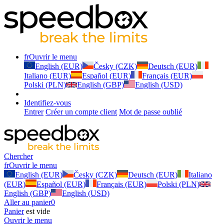
fr
Ouvrir le menu
English (EUR)
Česky (CZK)
Deutsch (EUR)
Italiano (EUR)
Español (EUR)
Français (EUR)
Polski (PLN)
English (GBP)
English (USD)
Identifiez-vous
Entrer
Créer un compte client
Mot de passe oublié
Chercher
fr
Ouvrir le menu
English (EUR)
Česky (CZK)
Deutsch (EUR)
Italiano
(EUR)
Español (EUR)
Français (EUR)
Polski (PLN)
English (GBP)
English (USD)
Aller au panier
0
Panier
est vide
Ouvrir le menu