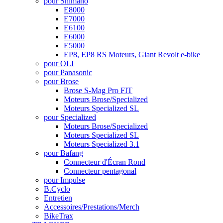
pour Shimano
E8000
E7000
E6100
E6000
E5000
EP8, EP8 RS Moteurs, Giant Revolt e-bike
pour OLI
pour Panasonic
pour Brose
Brose S-Mag Pro FIT
Moteurs Brose/Specialized
Moteurs Specialized SL
pour Specialized
Moteurs Brose/Specialized
Moteurs Specialized SL
Moteurs Specialized 3.1
pour Bafang
Connecteur d'Écran Rond
Connecteur pentagonal
pour Impulse
B.Cyclo
Entretien
Accessoires/Prestations/Merch
BikeTrax