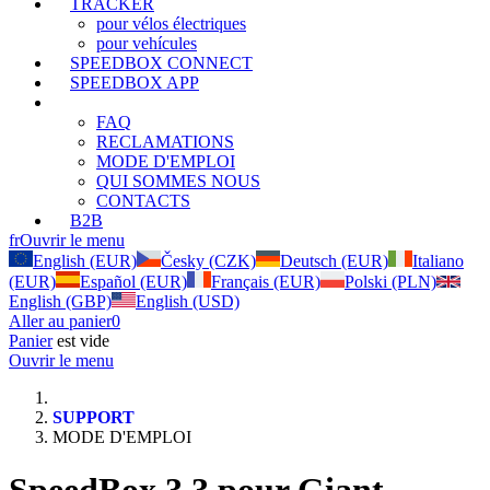
TRACKER
pour vélos électriques
pour vehícules
SPEEDBOX CONNECT
SPEEDBOX APP
SUPPORT
FAQ
RECLAMATIONS
MODE D'EMPLOI
QUI SOMMES NOUS
CONTACTS
B2B
fr
Ouvrir le menu
English (EUR)
Česky (CZK)
Deutsch (EUR)
Italiano
(EUR)
Español (EUR)
Français (EUR)
Polski (PLN)
English (GBP)
English (USD)
Aller au panier
0
Panier
est vide
Ouvrir le menu
SUPPORT
MODE D'EMPLOI