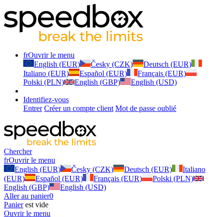
fr
Ouvrir le menu
English (EUR)
Česky (CZK)
Deutsch (EUR)
Italiano (EUR)
Español (EUR)
Français (EUR)
Polski (PLN)
English (GBP)
English (USD)
Identifiez-vous
Entrer
Créer un compte client
Mot de passe oublié
Chercher
fr
Ouvrir le menu
English (EUR)
Česky (CZK)
Deutsch (EUR)
Italiano
(EUR)
Español (EUR)
Français (EUR)
Polski (PLN)
English (GBP)
English (USD)
Aller au panier
0
Panier
est vide
Ouvrir le menu