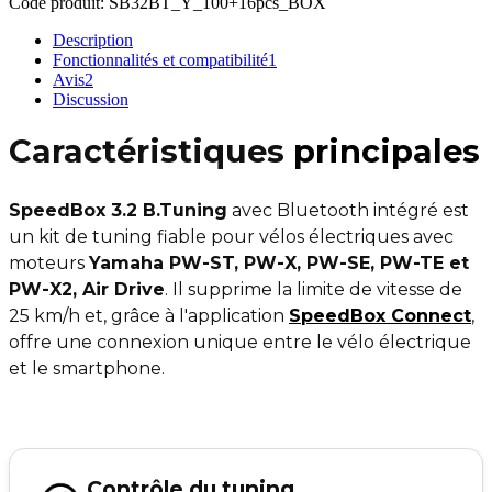
Code produit:
SB32BT_Y_100+16pcs_BOX
Description
Fonctionnalités et compatibilité
1
Avis
2
Discussion
Caractéristiques
principales
SpeedBox 3.2 B.Tuning
avec Bluetooth intégré est
un kit de tuning fiable pour vélos électriques avec
moteurs
Yamaha PW-ST, PW-X, PW-SE, PW-TE et
PW-X2, Air Drive
. Il supprime la limite de vitesse de
25 km/h et, grâce à l'application
SpeedBox Connect
,
offre une connexion unique entre le vélo électrique
et le smartphone.
Contrôle du tuning