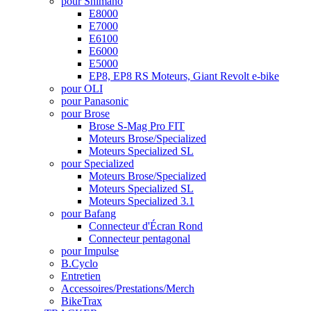
pour Shimano
E8000
E7000
E6100
E6000
E5000
EP8, EP8 RS Moteurs, Giant Revolt e-bike
pour OLI
pour Panasonic
pour Brose
Brose S-Mag Pro FIT
Moteurs Brose/Specialized
Moteurs Specialized SL
pour Specialized
Moteurs Brose/Specialized
Moteurs Specialized SL
Moteurs Specialized 3.1
pour Bafang
Connecteur d'Écran Rond
Connecteur pentagonal
pour Impulse
B.Cyclo
Entretien
Accessoires/Prestations/Merch
BikeTrax