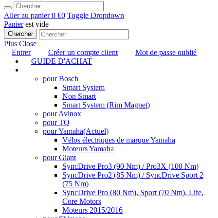
Aller au panier
0 €
0
Toggle Dropdown
Panier
est vide
Chercher
Plus
Close
Entrer
Créer un compte client
Mot de passe oublié
GUIDE D'ACHAT
TUNING
pour Bosch
Smart System
Non Smart
Smart System (Rim Magnet)
pour Avinox
pour TQ
pour Yamaha
(Actuel)
Vélos électriques de marque Yamaha
Moteurs Yamaha
pour Giant
SyncDrive Pro3 (90 Nm) / Pro3X (100 Nm)
SyncDrive Pro2 (85 Nm) / SyncDrive Sport 2
(75 Nm)
SyncDrive Pro (80 Nm), Sport (70 Nm), Life,
Core Motors
Moteurs 2015/2016