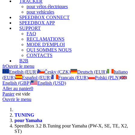
TRACKER
pour vélos électriques
pour vehícules
SPEEDBOX CONNECT
SPEEDBOX APP
SUPPORT
FAQ
RECLAMATIONS
MODE D'EMPLOI
QUI SOMMES NOUS
CONTACTS
B2B
fr
Ouvrir le menu
English (EUR)
Česky (CZK)
Deutsch (EUR)
Italiano
(EUR)
Español (EUR)
Français (EUR)
Polski (PLN)
English (GBP)
English (USD)
Aller au panier
0
Panier
est vide
Ouvrir le menu
TUNING
pour Yamaha
SpeedBox 3.2 B.Tuning pour Yamaha (PW-X, SE, TE, X2,
ST)