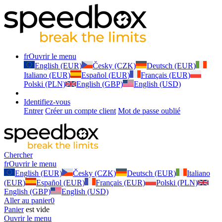
fr
Ouvrir le menu
English (EUR)
Česky (CZK)
Deutsch (EUR)
Italiano (EUR)
Español (EUR)
Français (EUR)
Polski (PLN)
English (GBP)
English (USD)
Identifiez-vous
Entrer
Créer un compte client
Mot de passe oublié
Chercher
fr
Ouvrir le menu
English (EUR)
Česky (CZK)
Deutsch (EUR)
Italiano
(EUR)
Español (EUR)
Français (EUR)
Polski (PLN)
English (GBP)
English (USD)
Aller au panier
0
Panier
est vide
Ouvrir le menu