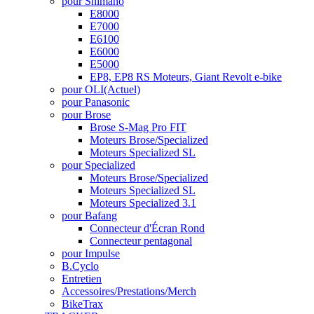
pour Shimano
E8000
E7000
E6100
E6000
E5000
EP8, EP8 RS Moteurs, Giant Revolt e-bike
pour OLI
(Actuel)
pour Panasonic
pour Brose
Brose S-Mag Pro FIT
Moteurs Brose/Specialized
Moteurs Specialized SL
pour Specialized
Moteurs Brose/Specialized
Moteurs Specialized SL
Moteurs Specialized 3.1
pour Bafang
Connecteur d'Écran Rond
Connecteur pentagonal
pour Impulse
B.Cyclo
Entretien
Accessoires/Prestations/Merch
BikeTrax