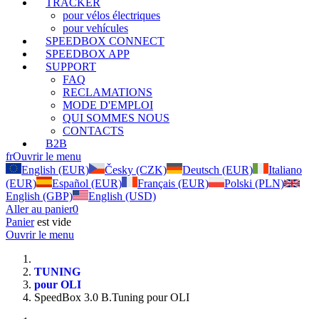
TRACKER
pour vélos électriques
pour vehícules
SPEEDBOX CONNECT
SPEEDBOX APP
SUPPORT
FAQ
RECLAMATIONS
MODE D'EMPLOI
QUI SOMMES NOUS
CONTACTS
B2B
fr
Ouvrir le menu
English (EUR)
Česky (CZK)
Deutsch (EUR)
Italiano
(EUR)
Español (EUR)
Français (EUR)
Polski (PLN)
English (GBP)
English (USD)
Aller au panier
0
Panier
est vide
Ouvrir le menu
TUNING
pour OLI
SpeedBox 3.0 B.Tuning pour OLI