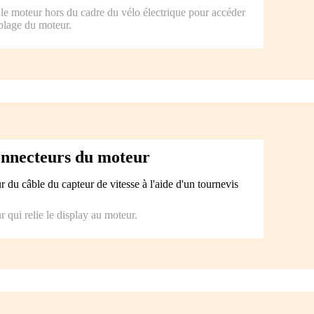
e moteur hors du cadre du vélo électrique pour accéder
blage du moteur.
onnecteurs du moteur
 du câble du capteur de vitesse à l'aide d'un tournevis
 qui relie le display au moteur.