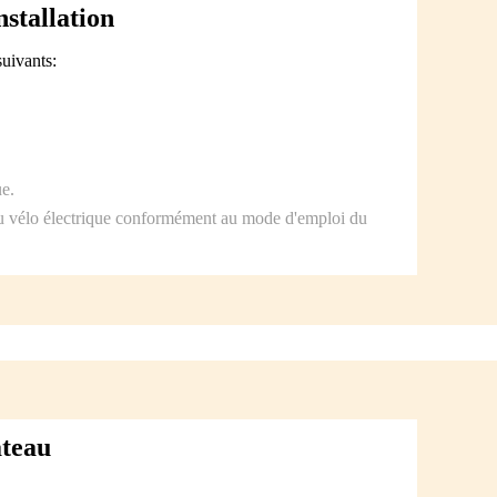
nstallation
suivants:
ue.
du vélo électrique conformément au mode d'emploi du
teau