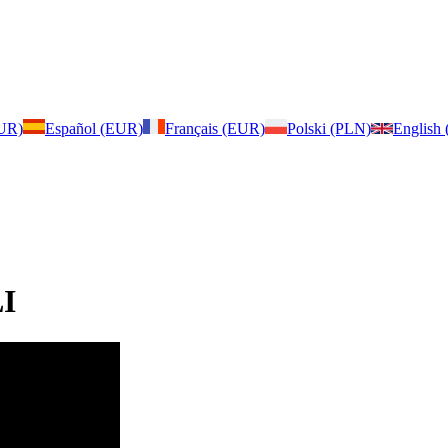
EUR)
Español (EUR)
Français (EUR)
Polski (PLN)
English
LI