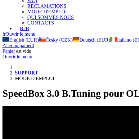
FAQ
RECLAMATIONS
MODE D'EMPLOI
QUI SOMMES NOUS
CONTACTS
B2B
fr
Ouvrir le menu
English (EUR)
Česky (CZK)
Deutsch (EUR)
Italiano (
Aller au panier
0
Panier
est vide
Ouvrir le menu
SUPPORT
MODE D'EMPLOI
SpeedBox 3.0 B.Tuning pour O