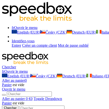
fr
Ouvrir le menu
English (EUR)
Česky (CZK)
Deutsch (EUR)
Ital
Identifiez-vous
Entrer
Créer un compte client
Mot de passe oublié
Chercher
fr
Ouvrir le menu
English (EUR)
Česky (CZK)
Deutsch (EUR)
Italiano (
Aller au panier
0
Panier
est vide
Ouvrir le menu
Aller au panier
0 €
0
Toggle Dropdown
Panier
est vide
Chercher