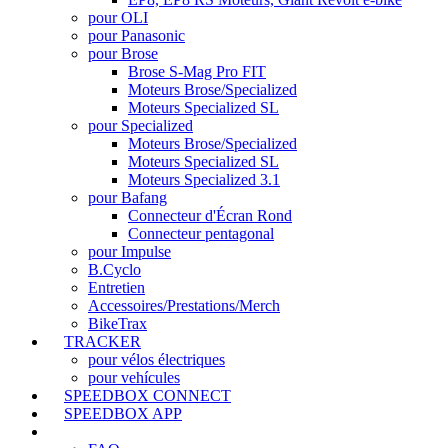
pour OLI
pour Panasonic
pour Brose
Brose S-Mag Pro FIT
Moteurs Brose/Specialized
Moteurs Specialized SL
pour Specialized
Moteurs Brose/Specialized
Moteurs Specialized SL
Moteurs Specialized 3.1
pour Bafang
Connecteur d'Écran Rond
Connecteur pentagonal
pour Impulse
B.Cyclo
Entretien
Accessoires/Prestations/Merch
BikeTrax
TRACKER
pour vélos électriques
pour vehícules
SPEEDBOX CONNECT
SPEEDBOX APP
SUPPORT