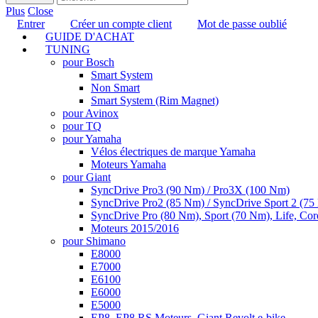
Plus
Close
Entrer
Créer un compte client
Mot de passe oublié
GUIDE D'ACHAT
TUNING
pour Bosch
Smart System
Non Smart
Smart System (Rim Magnet)
pour Avinox
pour TQ
pour Yamaha
Vélos électriques de marque Yamaha
Moteurs Yamaha
pour Giant
SyncDrive Pro3 (90 Nm) / Pro3X (100 Nm)
SyncDrive Pro2 (85 Nm) / SyncDrive Sport 2 (7
SyncDrive Pro (80 Nm), Sport (70 Nm), Life, Cor
Moteurs 2015/2016
pour Shimano
E8000
E7000
E6100
E6000
E5000
EP8, EP8 RS Moteurs, Giant Revolt e-bike