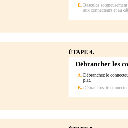
Basculez soigneusement l
aux connecteurs et au câ
ÉTAPE 4.
Débrancher les c
Débranchez le connecteur
plat.
Débranchez le connecteur