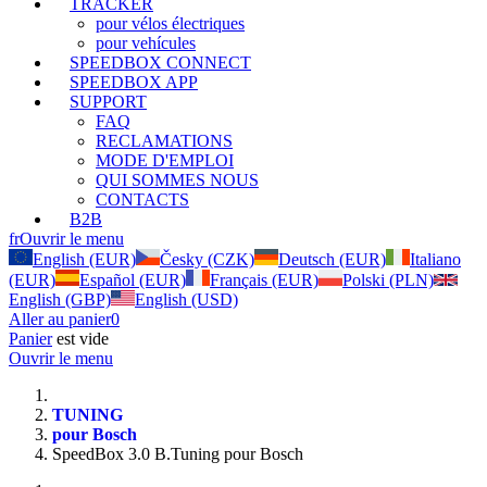
TRACKER
pour vélos électriques
pour vehícules
SPEEDBOX CONNECT
SPEEDBOX APP
SUPPORT
FAQ
RECLAMATIONS
MODE D'EMPLOI
QUI SOMMES NOUS
CONTACTS
B2B
fr
Ouvrir le menu
English (EUR)
Česky (CZK)
Deutsch (EUR)
Italiano
(EUR)
Español (EUR)
Français (EUR)
Polski (PLN)
English (GBP)
English (USD)
Aller au panier
0
Panier
est vide
Ouvrir le menu
TUNING
pour Bosch
SpeedBox 3.0 B.Tuning pour Bosch