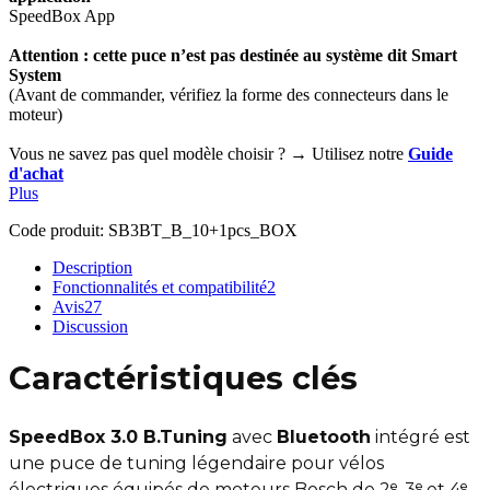
SpeedBox App
Attention : cette puce n’est pas destinée au système dit Smart
System
(Avant de commander, vérifiez la forme des connecteurs dans le
moteur)
Vous ne savez pas quel modèle choisir ? → Utilisez notre
Guide
d'achat
Plus
Code produit:
SB3BT_B_10+1pcs_BOX
Description
Fonctionnalités et compatibilité
2
Avis
27
Discussion
Caractéristiques clés
SpeedBox 3.0 B.Tuning
avec
Bluetooth
intégré est
une puce de tuning légendaire pour vélos
électriques équipés de moteurs Bosch de 2ᵉ, 3ᵉ et 4ᵉ