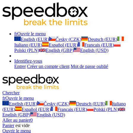
fr
Ouvrir le menu
English (EUR)
Česky (CZK)
Deutsch (EUR)
Italiano (EUR)
Español (EUR)
Français (EUR)
Polski (PLN)
English (GBP)
English (USD)
Identifiez-vous
Entrer
Créer un compte client
Mot de passe oublié
Chercher
fr
Ouvrir le menu
English (EUR)
Česky (CZK)
Deutsch (EUR)
Italiano
(EUR)
Español (EUR)
Français (EUR)
Polski (PLN)
English (GBP)
English (USD)
Aller au panier
0
Panier
est vide
Ouvrir le menu