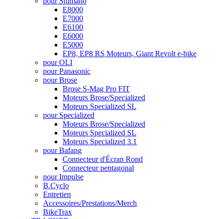
pour Shimano
E8000
E7000
E6100
E6000
E5000
EP8, EP8 RS Moteurs, Giant Revolt e-bike
pour OLI
pour Panasonic
pour Brose
Brose S-Mag Pro FIT
Moteurs Brose/Specialized
Moteurs Specialized SL
pour Specialized
Moteurs Brose/Specialized
Moteurs Specialized SL
Moteurs Specialized 3.1
pour Bafang
Connecteur d'Écran Rond
Connecteur pentagonal
pour Impulse
B.Cyclo
Entretien
Accessoires/Prestations/Merch
BikeTrax