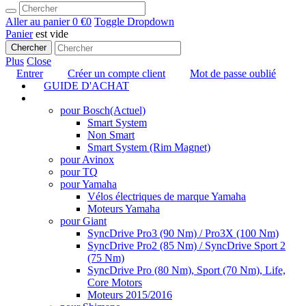
Aller au panier
0 €
0
Toggle Dropdown
Panier
est vide
Chercher
Plus
Close
Entrer
Créer un compte client
Mot de passe oublié
GUIDE D'ACHAT
TUNING
pour Bosch
(Actuel)
Smart System
Non Smart
Smart System (Rim Magnet)
pour Avinox
pour TQ
pour Yamaha
Vélos électriques de marque Yamaha
Moteurs Yamaha
pour Giant
SyncDrive Pro3 (90 Nm) / Pro3X (100 Nm)
SyncDrive Pro2 (85 Nm) / SyncDrive Sport 2
(75 Nm)
SyncDrive Pro (80 Nm), Sport (70 Nm), Life,
Core Motors
Moteurs 2015/2016