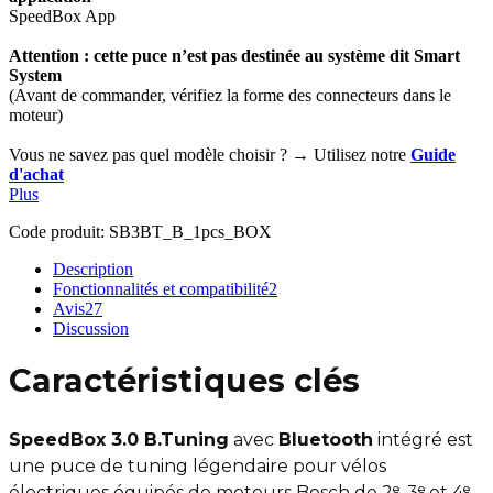
SpeedBox App
Attention : cette puce n’est pas destinée au système dit Smart
System
(Avant de commander, vérifiez la forme des connecteurs dans le
moteur)
Vous ne savez pas quel modèle choisir ? → Utilisez notre
Guide
d'achat
Plus
Code produit:
SB3BT_B_1pcs_BOX
Description
Fonctionnalités et compatibilité
2
Avis
27
Discussion
Caractéristiques clés
SpeedBox 3.0 B.Tuning
avec
Bluetooth
intégré est
une puce de tuning légendaire pour vélos
électriques équipés de moteurs Bosch de 2ᵉ, 3ᵉ et 4ᵉ