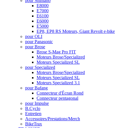
pour Shimano
E8000
E7000
E6100
E6000
E5000
EP8, EP8 RS Moteurs, Giant Revolt e-bike
pour OLI
pour Panasonic
pour Brose
Brose S-Mag Pro FIT
Moteurs Brose/Specialized
Moteurs Specialized SL
pour Specialized
Moteurs Brose/Specialized
Moteurs Specialized SL
Moteurs Specialized 3.1
pour Bafang
Connecteur d'Écran Rond
Connecteur pentagonal
pour Impulse
B.Cyclo
Entretien
Accessoires/Prestations/Merch
BikeTrax