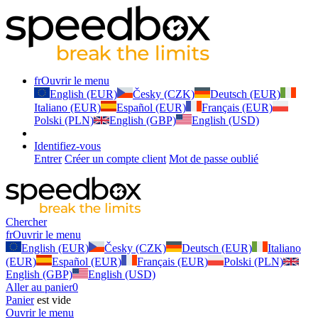
fr
Ouvrir le menu
English (EUR)
Česky (CZK)
Deutsch (EUR)
Italiano (EUR)
Español (EUR)
Français (EUR)
Polski (PLN)
English (GBP)
English (USD)
Identifiez-vous
Entrer
Créer un compte client
Mot de passe oublié
Chercher
fr
Ouvrir le menu
English (EUR)
Česky (CZK)
Deutsch (EUR)
Italiano
(EUR)
Español (EUR)
Français (EUR)
Polski (PLN)
English (GBP)
English (USD)
Aller au panier
0
Panier
est vide
Ouvrir le menu