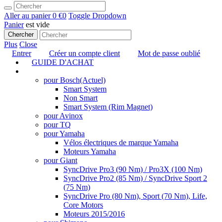
Aller au panier
0 €
0
Toggle Dropdown
Panier
est vide
Chercher
Plus
Close
Entrer
Créer un compte client
Mot de passe oublié
GUIDE D'ACHAT
TUNING
pour Bosch
(Actuel)
Smart System
Non Smart
Smart System (Rim Magnet)
pour Avinox
pour TQ
pour Yamaha
Vélos électriques de marque Yamaha
Moteurs Yamaha
pour Giant
SyncDrive Pro3 (90 Nm) / Pro3X (100 Nm)
SyncDrive Pro2 (85 Nm) / SyncDrive Sport 2
(75 Nm)
SyncDrive Pro (80 Nm), Sport (70 Nm), Life,
Core Motors
Moteurs 2015/2016