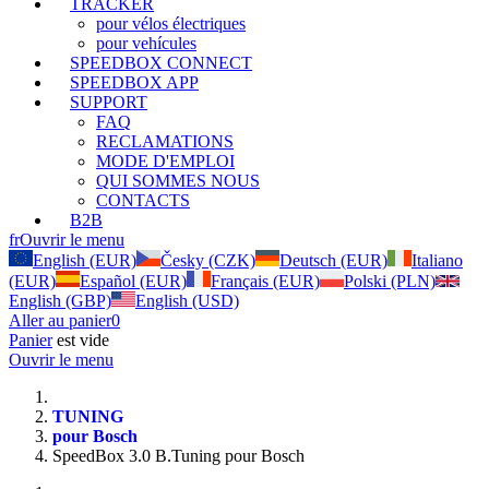
TRACKER
pour vélos électriques
pour vehícules
SPEEDBOX CONNECT
SPEEDBOX APP
SUPPORT
FAQ
RECLAMATIONS
MODE D'EMPLOI
QUI SOMMES NOUS
CONTACTS
B2B
fr
Ouvrir le menu
English (EUR)
Česky (CZK)
Deutsch (EUR)
Italiano
(EUR)
Español (EUR)
Français (EUR)
Polski (PLN)
English (GBP)
English (USD)
Aller au panier
0
Panier
est vide
Ouvrir le menu
TUNING
pour Bosch
SpeedBox 3.0 B.Tuning pour Bosch