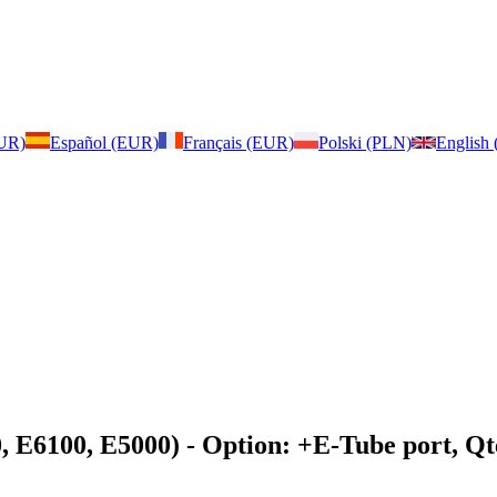
EUR)
Español (EUR)
Français (EUR)
Polski (PLN)
English
, E6100, E5000)
- Option: +E-Tube port, Qté