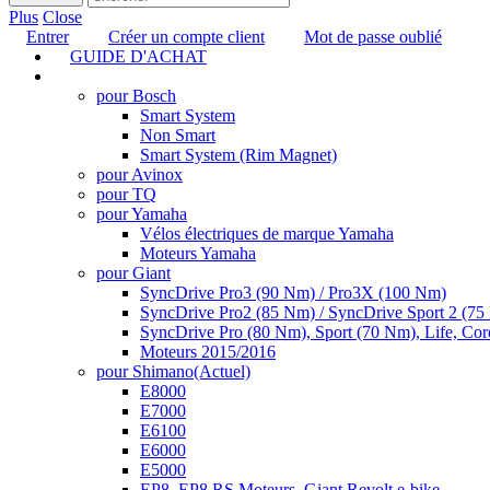
Plus
Close
Entrer
Créer un compte client
Mot de passe oublié
GUIDE D'ACHAT
TUNING
pour Bosch
Smart System
Non Smart
Smart System (Rim Magnet)
pour Avinox
pour TQ
pour Yamaha
Vélos électriques de marque Yamaha
Moteurs Yamaha
pour Giant
SyncDrive Pro3 (90 Nm) / Pro3X (100 Nm)
SyncDrive Pro2 (85 Nm) / SyncDrive Sport 2 (7
SyncDrive Pro (80 Nm), Sport (70 Nm), Life, Cor
Moteurs 2015/2016
pour Shimano
(Actuel)
E8000
E7000
E6100
E6000
E5000
EP8, EP8 RS Moteurs, Giant Revolt e-bike