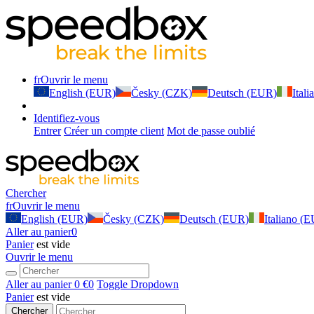
fr
Ouvrir le menu
English (EUR)
Česky (CZK)
Deutsch (EUR)
Ital
Identifiez-vous
Entrer
Créer un compte client
Mot de passe oublié
Chercher
fr
Ouvrir le menu
English (EUR)
Česky (CZK)
Deutsch (EUR)
Italiano (
Aller au panier
0
Panier
est vide
Ouvrir le menu
Aller au panier
0 €
0
Toggle Dropdown
Panier
est vide
Chercher