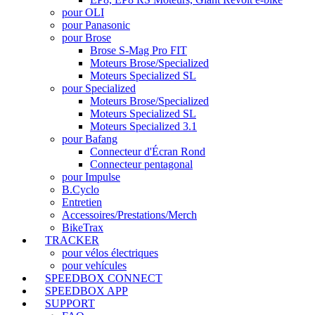
pour OLI
pour Panasonic
pour Brose
Brose S-Mag Pro FIT
Moteurs Brose/Specialized
Moteurs Specialized SL
pour Specialized
Moteurs Brose/Specialized
Moteurs Specialized SL
Moteurs Specialized 3.1
pour Bafang
Connecteur d'Écran Rond
Connecteur pentagonal
pour Impulse
B.Cyclo
Entretien
Accessoires/Prestations/Merch
BikeTrax
TRACKER
pour vélos électriques
pour vehícules
SPEEDBOX CONNECT
SPEEDBOX APP
SUPPORT