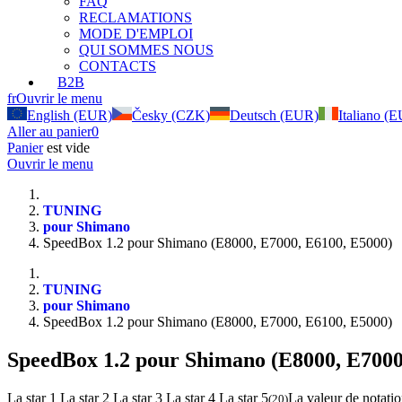
FAQ
RECLAMATIONS
MODE D'EMPLOI
QUI SOMMES NOUS
CONTACTS
B2B
fr
Ouvrir le menu
English (EUR)
Česky (CZK)
Deutsch (EUR)
Italiano (
Aller au panier
0
Panier
est vide
Ouvrir le menu
TUNING
pour Shimano
SpeedBox 1.2 pour Shimano (E8000, E7000, E6100, E5000)
TUNING
pour Shimano
SpeedBox 1.2 pour Shimano (E8000, E7000, E6100, E5000)
SpeedBox 1.2 pour Shimano (E8000, E7000
La star 1
La star 2
La star 3
La star 4
La star 5
La valeur de notatio
(
20
)