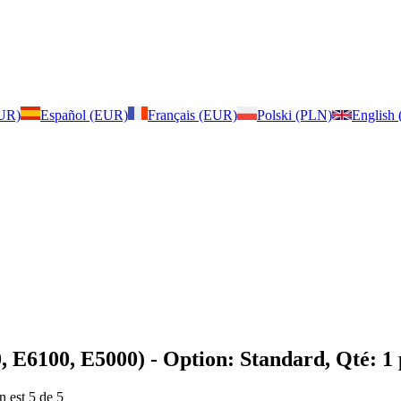
EUR)
Español (EUR)
Français (EUR)
Polski (PLN)
English
, E6100, E5000)
- Option: Standard, Qté: 1 
n est 5 de 5