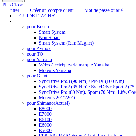
Plus
Close
Entrer
Créer un compte client
Mot de passe oublié
GUIDE D'ACHAT
TUNING
pour Bosch
Smart System
Non Smart
Smart System (Rim Magnet)
pour Avinox
pour TQ
pour Yamaha
Vélos électriques de marque Yamaha
Moteurs Yamaha
pour Giant
SyncDrive Pro3 (90 Nm) / Pro3X (100 Nm)
SyncDrive Pro2 (85 Nm) / SyncDrive Sport 2 (7
SyncDrive Pro (80 Nm), Sport (70 Nm), Life, Cor
Moteurs 2015/2016
pour Shimano
(Actuel)
E8000
E7000
E6100
E6000
E5000
EP8, EP8 RS Moteurs, Giant Revolt e-bike