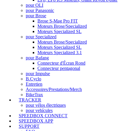
pour OLI
pour Panasonic
pour Brose
Brose S-Mag Pro FIT
Moteurs Brose/Specialized
Moteurs Specialized SL
pour Specialized
Moteurs Brose/Specialized
Moteurs Specialized SL
Moteurs Specialized 3.1
pour Bafang
Connecteur d'Écran Rond
Connecteur pentagonal
pour Impulse
B.Cyclo
Entretien
Accessoires/Prestations/Merch
BikeTrax
TRACKER
pour vélos électriques
pour vehícules
SPEEDBOX CONNECT
SPEEDBOX APP
SUPPORT