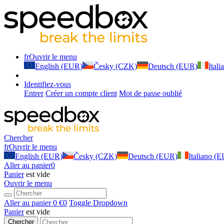
fr
Ouvrir le menu
English (EUR)
Česky (CZK)
Deutsch (EUR)
Ital
Identifiez-vous
Entrer
Créer un compte client
Mot de passe oublié
Chercher
fr
Ouvrir le menu
English (EUR)
Česky (CZK)
Deutsch (EUR)
Italiano (
Aller au panier
0
Panier
est vide
Ouvrir le menu
Aller au panier
0 €
0
Toggle Dropdown
Panier
est vide
Chercher