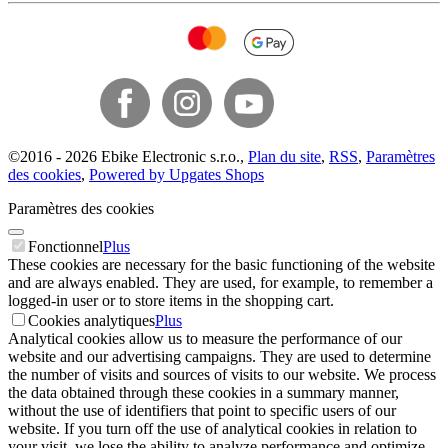
©
2016 -
2026
Ebike Electronic s.r.o.
,
Plan du site
,
RSS
,
Paramètres
des cookies
,
Powered by Upgates Shops
Paramètres des cookies
Fonctionnel
Plus
These cookies are necessary for the basic functioning of the website
and are always enabled. They are used, for example, to remember a
logged-in user or to store items in the shopping cart.
Cookies analytiques
Plus
Analytical cookies allow us to measure the performance of our
website and our advertising campaigns. They are used to determine
the number of visits and sources of visits to our website. We process
the data obtained through these cookies in a summary manner,
without the use of identifiers that point to specific users of our
website. If you turn off the use of analytical cookies in relation to
your visit, we lose the ability to analyze performance and optimize