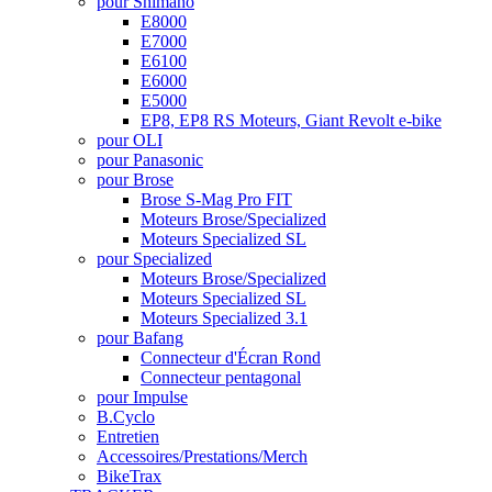
pour Shimano
E8000
E7000
E6100
E6000
E5000
EP8, EP8 RS Moteurs, Giant Revolt e-bike
pour OLI
pour Panasonic
pour Brose
Brose S-Mag Pro FIT
Moteurs Brose/Specialized
Moteurs Specialized SL
pour Specialized
Moteurs Brose/Specialized
Moteurs Specialized SL
Moteurs Specialized 3.1
pour Bafang
Connecteur d'Écran Rond
Connecteur pentagonal
pour Impulse
B.Cyclo
Entretien
Accessoires/Prestations/Merch
BikeTrax