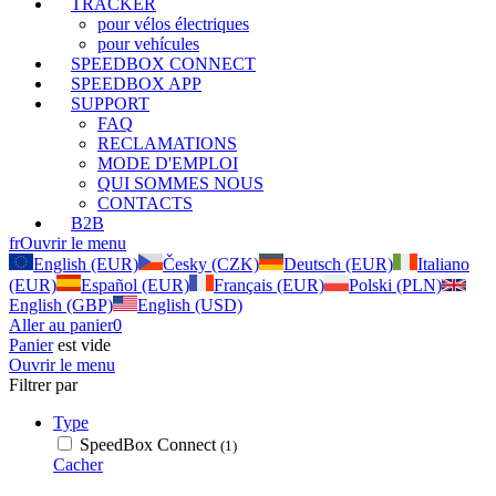
TRACKER
pour vélos électriques
pour vehícules
SPEEDBOX CONNECT
SPEEDBOX APP
SUPPORT
FAQ
RECLAMATIONS
MODE D'EMPLOI
QUI SOMMES NOUS
CONTACTS
B2B
fr
Ouvrir le menu
English (EUR)
Česky (CZK)
Deutsch (EUR)
Italiano
(EUR)
Español (EUR)
Français (EUR)
Polski (PLN)
English (GBP)
English (USD)
Aller au panier
0
Panier
est vide
Ouvrir le menu
Filtrer par
Type
SpeedBox Connect
(1)
Cacher