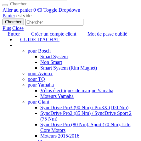
Aller au panier
0 €
0
Toggle Dropdown
Panier
est vide
Chercher
Plus
Close
Entrer
Créer un compte client
Mot de passe oublié
GUIDE D'ACHAT
TUNING
pour Bosch
Smart System
Non Smart
Smart System (Rim Magnet)
pour Avinox
pour TQ
pour Yamaha
Vélos électriques de marque Yamaha
Moteurs Yamaha
pour Giant
SyncDrive Pro3 (90 Nm) / Pro3X (100 Nm)
SyncDrive Pro2 (85 Nm) / SyncDrive Sport 2
(75 Nm)
SyncDrive Pro (80 Nm), Sport (70 Nm), Life,
Core Motors
Moteurs 2015/2016