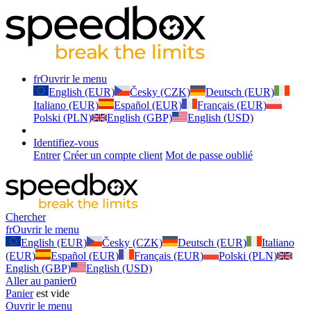
fr
Ouvrir le menu
English (EUR)
Česky (CZK)
Deutsch (EUR)
Italiano (EUR)
Español (EUR)
Français (EUR)
Polski (PLN)
English (GBP)
English (USD)
Identifiez-vous
Entrer
Créer un compte client
Mot de passe oublié
Chercher
fr
Ouvrir le menu
English (EUR)
Česky (CZK)
Deutsch (EUR)
Italiano
(EUR)
Español (EUR)
Français (EUR)
Polski (PLN)
English (GBP)
English (USD)
Aller au panier
0
Panier
est vide
Ouvrir le menu