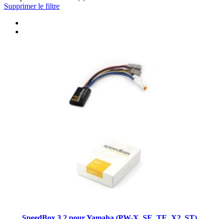
Supprimer le filtre
SpeedBox 3.2 pour Yamaha (PW-X, SE, TE, X2, ST)