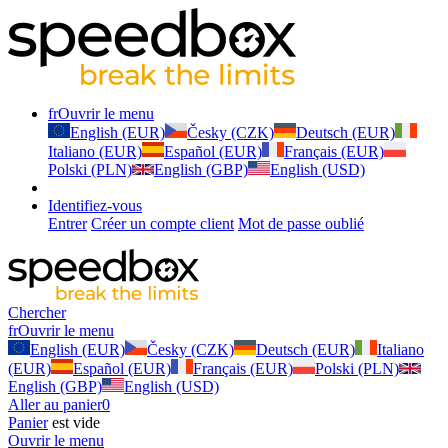
fr
Ouvrir le menu
English (EUR)
Česky (CZK)
Deutsch (EUR)
Italiano (EUR)
Español (EUR)
Français (EUR)
Polski (PLN)
English (GBP)
English (USD)
Identifiez-vous
Entrer
Créer un compte client
Mot de passe oublié
Chercher
fr
Ouvrir le menu
English (EUR)
Česky (CZK)
Deutsch (EUR)
Italiano
(EUR)
Español (EUR)
Français (EUR)
Polski (PLN)
English (GBP)
English (USD)
Aller au panier
0
Panier
est vide
Ouvrir le menu