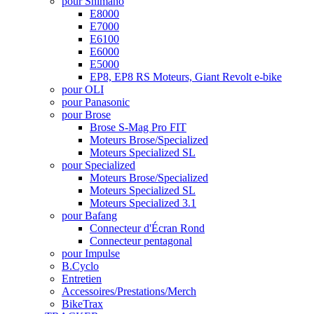
pour Shimano
E8000
E7000
E6100
E6000
E5000
EP8, EP8 RS Moteurs, Giant Revolt e-bike
pour OLI
pour Panasonic
pour Brose
Brose S-Mag Pro FIT
Moteurs Brose/Specialized
Moteurs Specialized SL
pour Specialized
Moteurs Brose/Specialized
Moteurs Specialized SL
Moteurs Specialized 3.1
pour Bafang
Connecteur d'Écran Rond
Connecteur pentagonal
pour Impulse
B.Cyclo
Entretien
Accessoires/Prestations/Merch
BikeTrax