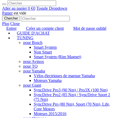
Aller au panier
0 €
0
Toggle Dropdown
Panier
est vide
Chercher
Plus
Close
Entrer
Créer un compte client
Mot de passe oublié
GUIDE D'ACHAT
TUNING
pour Bosch
Smart System
Non Smart
Smart System (Rim Magnet)
pour Avinox
pour TQ
pour Yamaha
Vélos électriques de marque Yamaha
Moteurs Yamaha
pour Giant
SyncDrive Pro3 (90 Nm) / Pro3X (100 Nm)
SyncDrive Pro2 (85 Nm) / SyncDrive Sport 2
(75 Nm)
SyncDrive Pro (80 Nm), Sport (70 Nm), Life,
Core Motors
Moteurs 2015/2016