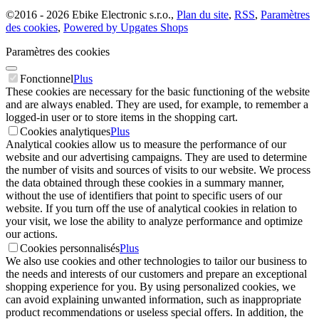
©
2016 -
2026
Ebike Electronic s.r.o.
,
Plan du site
,
RSS
,
Paramètres
des cookies
,
Powered by Upgates Shops
Paramètres des cookies
Fonctionnel
Plus
These cookies are necessary for the basic functioning of the website
and are always enabled. They are used, for example, to remember a
logged-in user or to store items in the shopping cart.
Cookies analytiques
Plus
Analytical cookies allow us to measure the performance of our
website and our advertising campaigns. They are used to determine
the number of visits and sources of visits to our website. We process
the data obtained through these cookies in a summary manner,
without the use of identifiers that point to specific users of our
website. If you turn off the use of analytical cookies in relation to
your visit, we lose the ability to analyze performance and optimize
our actions.
Cookies personnalisés
Plus
We also use cookies and other technologies to tailor our business to
the needs and interests of our customers and prepare an exceptional
shopping experience for you. By using personalized cookies, we
can avoid explaining unwanted information, such as inappropriate
product recommendations or useless special offers. In addition, the