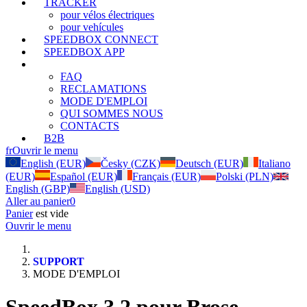
TRACKER
pour vélos électriques
pour vehícules
SPEEDBOX CONNECT
SPEEDBOX APP
SUPPORT
FAQ
RECLAMATIONS
MODE D'EMPLOI
QUI SOMMES NOUS
CONTACTS
B2B
fr
Ouvrir le menu
English (EUR)
Česky (CZK)
Deutsch (EUR)
Italiano
(EUR)
Español (EUR)
Français (EUR)
Polski (PLN)
English (GBP)
English (USD)
Aller au panier
0
Panier
est vide
Ouvrir le menu
SUPPORT
MODE D'EMPLOI