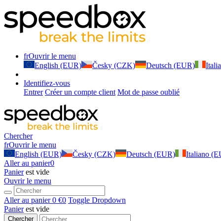
fr
Ouvrir le menu
English (EUR)
Česky (CZK)
Deutsch (EUR)
Ital
Identifiez-vous
Entrer
Créer un compte client
Mot de passe oublié
Chercher
fr
Ouvrir le menu
English (EUR)
Česky (CZK)
Deutsch (EUR)
Italiano (
Aller au panier
0
Panier
est vide
Ouvrir le menu
Aller au panier
0 €
0
Toggle Dropdown
Panier
est vide
Chercher