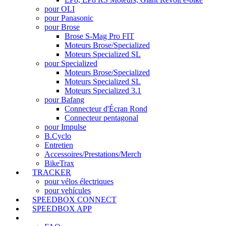
pour OLI
pour Panasonic
pour Brose
Brose S-Mag Pro FIT
Moteurs Brose/Specialized
Moteurs Specialized SL
pour Specialized
Moteurs Brose/Specialized
Moteurs Specialized SL
Moteurs Specialized 3.1
pour Bafang
Connecteur d'Écran Rond
Connecteur pentagonal
pour Impulse
B.Cyclo
Entretien
Accessoires/Prestations/Merch
BikeTrax
TRACKER
pour vélos électriques
pour vehícules
SPEEDBOX CONNECT
SPEEDBOX APP
SUPPORT