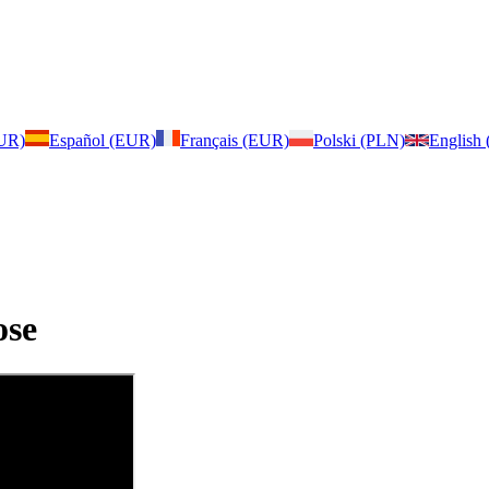
EUR)
Español (EUR)
Français (EUR)
Polski (PLN)
English
ose