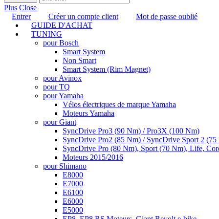
Plus
Close
Entrer
Créer un compte client
Mot de passe oublié
GUIDE D'ACHAT
TUNING
pour Bosch
Smart System
Non Smart
Smart System (Rim Magnet)
pour Avinox
pour TQ
pour Yamaha
Vélos électriques de marque Yamaha
Moteurs Yamaha
pour Giant
SyncDrive Pro3 (90 Nm) / Pro3X (100 Nm)
SyncDrive Pro2 (85 Nm) / SyncDrive Sport 2 (7
SyncDrive Pro (80 Nm), Sport (70 Nm), Life, Cor
Moteurs 2015/2016
pour Shimano
E8000
E7000
E6100
E6000
E5000
EP8, EP8 RS Moteurs, Giant Revolt e-bike