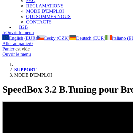
FAQ
RECLAMATIONS
MODE D'EMPLOI
QUI SOMMES NOUS
CONTACTS
B2B
fr
Ouvrir le menu
English (EUR)
Česky (CZK)
Deutsch (EUR)
Italiano (
Aller au panier
0
Panier
est vide
Ouvrir le menu
SUPPORT
MODE D'EMPLOI
SpeedBox 3.2 B.Tuning pour Br