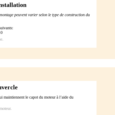
nstallation
 montage peuvent varier selon le type de construction du
suivants:
10
ue.
vercle
ui maintiennent le capot du moteur à l’aide du
.
moteur.