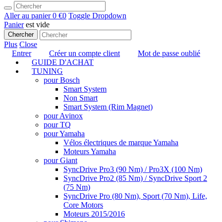
Aller au panier
0 €
0
Toggle Dropdown
Panier
est vide
Chercher
Plus
Close
Entrer
Créer un compte client
Mot de passe oublié
GUIDE D'ACHAT
TUNING
pour Bosch
Smart System
Non Smart
Smart System (Rim Magnet)
pour Avinox
pour TQ
pour Yamaha
Vélos électriques de marque Yamaha
Moteurs Yamaha
pour Giant
SyncDrive Pro3 (90 Nm) / Pro3X (100 Nm)
SyncDrive Pro2 (85 Nm) / SyncDrive Sport 2
(75 Nm)
SyncDrive Pro (80 Nm), Sport (70 Nm), Life,
Core Motors
Moteurs 2015/2016