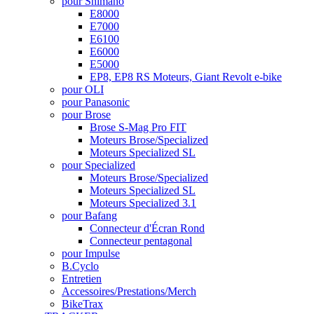
pour Shimano
E8000
E7000
E6100
E6000
E5000
EP8, EP8 RS Moteurs, Giant Revolt e-bike
pour OLI
pour Panasonic
pour Brose
Brose S-Mag Pro FIT
Moteurs Brose/Specialized
Moteurs Specialized SL
pour Specialized
Moteurs Brose/Specialized
Moteurs Specialized SL
Moteurs Specialized 3.1
pour Bafang
Connecteur d'Écran Rond
Connecteur pentagonal
pour Impulse
B.Cyclo
Entretien
Accessoires/Prestations/Merch
BikeTrax