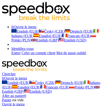
fr
Ouvrir le menu
English (EUR)
Česky (CZK)
Deutsch (EUR)
Italiano (EUR)
Español (EUR)
Français (EUR)
Polski (PLN)
English (GBP)
English (USD)
Identifiez-vous
Entrer
Créer un compte client
Mot de passe oublié
Chercher
fr
Ouvrir le menu
English (EUR)
Česky (CZK)
Deutsch (EUR)
Italiano
(EUR)
Español (EUR)
Français (EUR)
Polski (PLN)
English (GBP)
English (USD)
Aller au panier
0
Panier
est vide
Ouvrir le menu