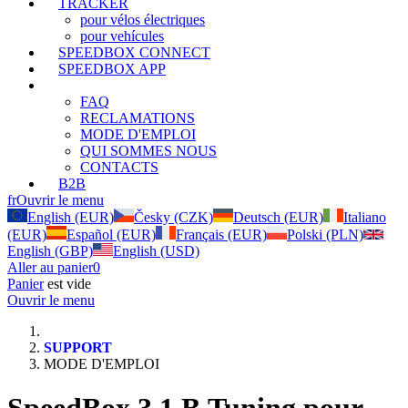
TRACKER
pour vélos électriques
pour vehícules
SPEEDBOX CONNECT
SPEEDBOX APP
SUPPORT
FAQ
RECLAMATIONS
MODE D'EMPLOI
QUI SOMMES NOUS
CONTACTS
B2B
fr
Ouvrir le menu
English (EUR)
Česky (CZK)
Deutsch (EUR)
Italiano
(EUR)
Español (EUR)
Français (EUR)
Polski (PLN)
English (GBP)
English (USD)
Aller au panier
0
Panier
est vide
Ouvrir le menu
SUPPORT
MODE D'EMPLOI