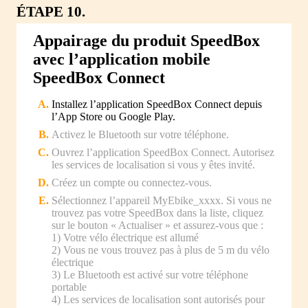
ÉTAPE 10.
Appairage du produit SpeedBox
avec l’application mobile
SpeedBox Connect
Installez l’application SpeedBox Connect depuis
l’App Store ou Google Play.
Activez le Bluetooth sur votre téléphone.
Ouvrez l’application SpeedBox Connect. Autorisez
les services de localisation si vous y êtes invité.
Créez un compte ou connectez-vous.
Sélectionnez l’appareil MyEbike_xxxx. Si vous ne
trouvez pas votre SpeedBox dans la liste, cliquez
sur le bouton « Actualiser » et assurez-vous que :
1) Votre vélo électrique est allumé
2) Vous ne vous trouvez pas à plus de 5 m du vélo
électrique
3) Le Bluetooth est activé sur votre téléphone
portable
4) Les services de localisation sont autorisés pour