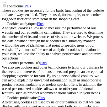
Fonctionnel
Plus
These cookies are necessary for the basic functioning of the website
and are always enabled. They are used, for example, to remember a
logged-in user or to store items in the shopping cart.
Cookies analytiques
Plus
Analytical cookies allow us to measure the performance of our
website and our advertising campaigns. They are used to determine
the number of visits and sources of visits to our website. We process
the data obtained through these cookies in a summary manner,
without the use of identifiers that point to specific users of our
website. If you turn off the use of analytical cookies in relation to
your visit, we lose the ability to analyze performance and optimize
our actions.
Cookies personnalisés
Plus
We also use cookies and other technologies to tailor our business to
the needs and interests of our customers and prepare an exceptional
shopping experience for you. By using personalized cookies, we
can avoid explaining unwanted information, such as inappropriate
product recommendations or useless special offers. In addition, the
use of personalized cookies allows us to offer you additional
features, such as product recommendations tailored to your needs.
Cookies publicitaires
Plus
Advertising cookies are used by us or our partners so that we can
display suitable content or advertisements both on our website and