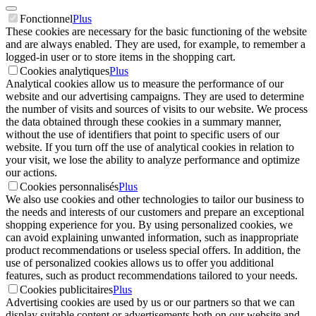
Fonctionnel
Plus
These cookies are necessary for the basic functioning of the website
and are always enabled. They are used, for example, to remember a
logged-in user or to store items in the shopping cart.
Cookies analytiques
Plus
Analytical cookies allow us to measure the performance of our
website and our advertising campaigns. They are used to determine
the number of visits and sources of visits to our website. We process
the data obtained through these cookies in a summary manner,
without the use of identifiers that point to specific users of our
website. If you turn off the use of analytical cookies in relation to
your visit, we lose the ability to analyze performance and optimize
our actions.
Cookies personnalisés
Plus
We also use cookies and other technologies to tailor our business to
the needs and interests of our customers and prepare an exceptional
shopping experience for you. By using personalized cookies, we
can avoid explaining unwanted information, such as inappropriate
product recommendations or useless special offers. In addition, the
use of personalized cookies allows us to offer you additional
features, such as product recommendations tailored to your needs.
Cookies publicitaires
Plus
Advertising cookies are used by us or our partners so that we can
display suitable content or advertisements both on our website and