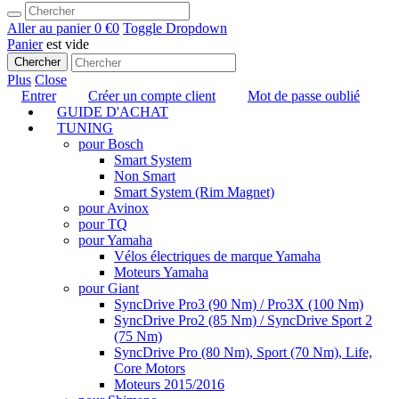
Aller au panier
0 €
0
Toggle Dropdown
Panier
est vide
Chercher
Plus
Close
Entrer
Créer un compte client
Mot de passe oublié
GUIDE D'ACHAT
TUNING
pour Bosch
Smart System
Non Smart
Smart System (Rim Magnet)
pour Avinox
pour TQ
pour Yamaha
Vélos électriques de marque Yamaha
Moteurs Yamaha
pour Giant
SyncDrive Pro3 (90 Nm) / Pro3X (100 Nm)
SyncDrive Pro2 (85 Nm) / SyncDrive Sport 2
(75 Nm)
SyncDrive Pro (80 Nm), Sport (70 Nm), Life,
Core Motors
Moteurs 2015/2016