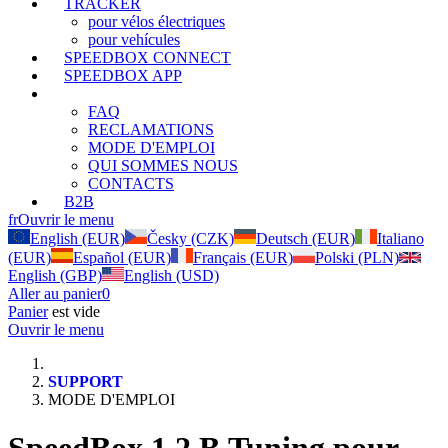
TRACKER
pour vélos électriques
pour vehícules
SPEEDBOX CONNECT
SPEEDBOX APP
SUPPORT
FAQ
RECLAMATIONS
MODE D'EMPLOI
QUI SOMMES NOUS
CONTACTS
B2B
fr
Ouvrir le menu
English (EUR)
Česky (CZK)
Deutsch (EUR)
Italiano
(EUR)
Español (EUR)
Français (EUR)
Polski (PLN)
English (GBP)
English (USD)
Aller au panier
0
Panier
est vide
Ouvrir le menu
SUPPORT
MODE D'EMPLOI