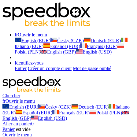
fr
Ouvrir le menu
English (EUR)
Česky (CZK)
Deutsch (EUR)
Italiano (EUR)
Español (EUR)
Français (EUR)
Polski (PLN)
English (GBP)
English (USD)
Identifiez-vous
Entrer
Créer un compte client
Mot de passe oublié
Chercher
fr
Ouvrir le menu
English (EUR)
Česky (CZK)
Deutsch (EUR)
Italiano
(EUR)
Español (EUR)
Français (EUR)
Polski (PLN)
English (GBP)
English (USD)
Aller au panier
0
Panier
est vide
Ouvrir le menu