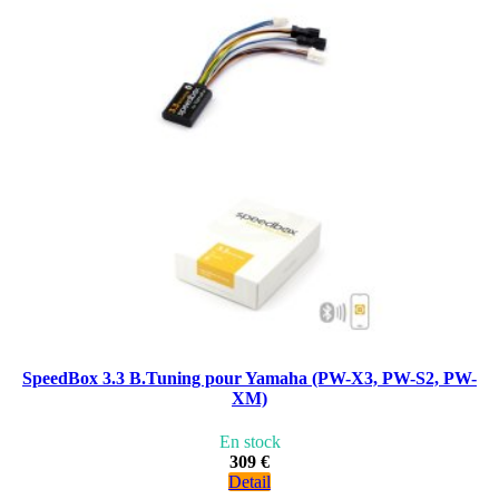
SpeedBox 3.3 B.Tuning pour Yamaha (PW-X3, PW-S2, PW-
XM)
En stock
309 €
Detail