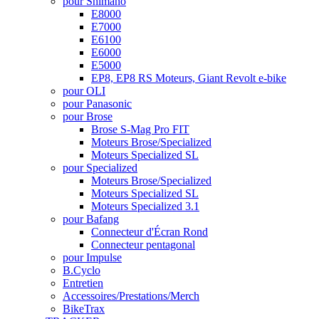
pour Shimano
E8000
E7000
E6100
E6000
E5000
EP8, EP8 RS Moteurs, Giant Revolt e-bike
pour OLI
pour Panasonic
pour Brose
Brose S-Mag Pro FIT
Moteurs Brose/Specialized
Moteurs Specialized SL
pour Specialized
Moteurs Brose/Specialized
Moteurs Specialized SL
Moteurs Specialized 3.1
pour Bafang
Connecteur d'Écran Rond
Connecteur pentagonal
pour Impulse
B.Cyclo
Entretien
Accessoires/Prestations/Merch
BikeTrax