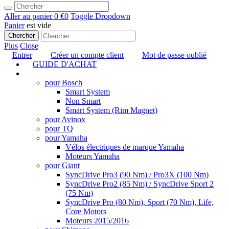
Aller au panier
0 €
0
Toggle Dropdown
Panier
est vide
Chercher
Plus
Close
Entrer
Créer un compte client
Mot de passe oublié
GUIDE D'ACHAT
TUNING
pour Bosch
Smart System
Non Smart
Smart System (Rim Magnet)
pour Avinox
pour TQ
pour Yamaha
Vélos électriques de marque Yamaha
Moteurs Yamaha
pour Giant
SyncDrive Pro3 (90 Nm) / Pro3X (100 Nm)
SyncDrive Pro2 (85 Nm) / SyncDrive Sport 2
(75 Nm)
SyncDrive Pro (80 Nm), Sport (70 Nm), Life,
Core Motors
Moteurs 2015/2016