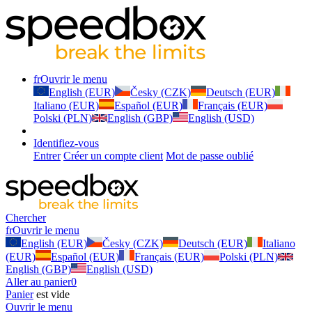
fr
Ouvrir le menu
English (EUR)
Česky (CZK)
Deutsch (EUR)
Italiano (EUR)
Español (EUR)
Français (EUR)
Polski (PLN)
English (GBP)
English (USD)
Identifiez-vous
Entrer
Créer un compte client
Mot de passe oublié
Chercher
fr
Ouvrir le menu
English (EUR)
Česky (CZK)
Deutsch (EUR)
Italiano
(EUR)
Español (EUR)
Français (EUR)
Polski (PLN)
English (GBP)
English (USD)
Aller au panier
0
Panier
est vide
Ouvrir le menu