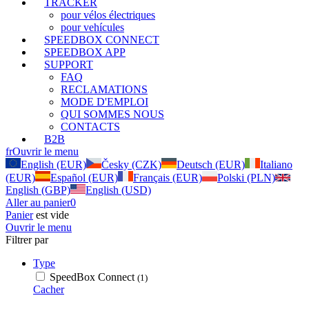
TRACKER
pour vélos électriques
pour vehícules
SPEEDBOX CONNECT
SPEEDBOX APP
SUPPORT
FAQ
RECLAMATIONS
MODE D'EMPLOI
QUI SOMMES NOUS
CONTACTS
B2B
fr
Ouvrir le menu
English (EUR)
Česky (CZK)
Deutsch (EUR)
Italiano
(EUR)
Español (EUR)
Français (EUR)
Polski (PLN)
English (GBP)
English (USD)
Aller au panier
0
Panier
est vide
Ouvrir le menu
Filtrer par
Type
SpeedBox Connect
(1)
Cacher