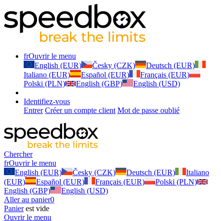
fr
Ouvrir le menu
English (EUR)
Česky (CZK)
Deutsch (EUR)
Italiano (EUR)
Español (EUR)
Français (EUR)
Polski (PLN)
English (GBP)
English (USD)
Identifiez-vous
Entrer
Créer un compte client
Mot de passe oublié
Chercher
fr
Ouvrir le menu
English (EUR)
Česky (CZK)
Deutsch (EUR)
Italiano
(EUR)
Español (EUR)
Français (EUR)
Polski (PLN)
English (GBP)
English (USD)
Aller au panier
0
Panier
est vide
Ouvrir le menu