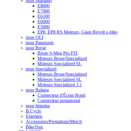
pour Shimano
E8000
E7000
E6100
E6000
E5000
EP8, EP8 RS Moteurs, Giant Revolt e-bike
pour OLI
pour Panasonic
pour Brose
Brose S-Mag Pro FIT
Moteurs Brose/Specialized
Moteurs Specialized SL
pour Specialized
Moteurs Brose/Specialized
Moteurs Specialized SL
Moteurs Specialized 3.1
pour Bafang
Connecteur d'Écran Rond
Connecteur pentagonal
pour Impulse
B.Cyclo
Entretien
Accessoires/Prestations/Merch
BikeTrax