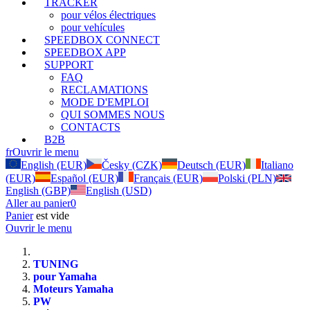
TRACKER
pour vélos électriques
pour vehícules
SPEEDBOX CONNECT
SPEEDBOX APP
SUPPORT
FAQ
RECLAMATIONS
MODE D'EMPLOI
QUI SOMMES NOUS
CONTACTS
B2B
fr
Ouvrir le menu
English (EUR)
Česky (CZK)
Deutsch (EUR)
Italiano
(EUR)
Español (EUR)
Français (EUR)
Polski (PLN)
English (GBP)
English (USD)
Aller au panier
0
Panier
est vide
Ouvrir le menu
TUNING
pour Yamaha
Moteurs Yamaha
PW