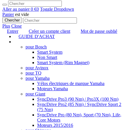
Aller au panier
0 €
0
Toggle Dropdown
Panier
est vide
Chercher
Plus
Close
Entrer
Créer un compte client
Mot de passe oublié
GUIDE D'ACHAT
TUNING
pour Bosch
Smart System
Non Smart
Smart System (Rim Magnet)
pour Avinox
pour TQ
pour Yamaha
Vélos électriques de marque Yamaha
Moteurs Yamaha
pour Giant
SyncDrive Pro3 (90 Nm) / Pro3X (100 Nm)
SyncDrive Pro2 (85 Nm) / SyncDrive Sport 2
(75 Nm)
SyncDrive Pro (80 Nm), Sport (70 Nm), Life,
Core Motors
Moteurs 2015/2016