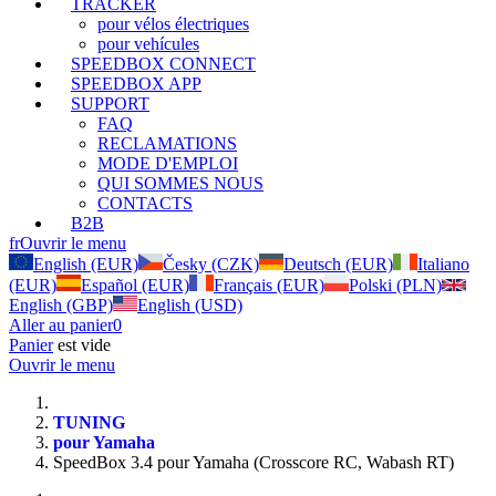
TRACKER
pour vélos électriques
pour vehícules
SPEEDBOX CONNECT
SPEEDBOX APP
SUPPORT
FAQ
RECLAMATIONS
MODE D'EMPLOI
QUI SOMMES NOUS
CONTACTS
B2B
fr
Ouvrir le menu
English (EUR)
Česky (CZK)
Deutsch (EUR)
Italiano
(EUR)
Español (EUR)
Français (EUR)
Polski (PLN)
English (GBP)
English (USD)
Aller au panier
0
Panier
est vide
Ouvrir le menu
TUNING
pour Yamaha
SpeedBox 3.4 pour Yamaha (Crosscore RC, Wabash RT)