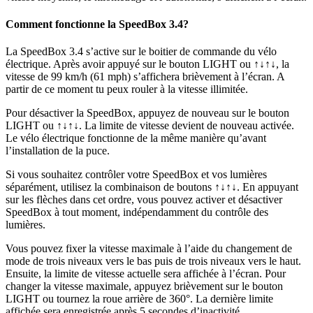
Comment fonctionne la SpeedBox 3.4?
La SpeedBox 3.4 s’active sur le boitier de commande du vélo
électrique.
Après avoir appuyé sur le bouton LIGHT ou ↑↓↑↓,
la
vitesse de 99 km/h (61 mph) s’affichera brièvement à l’écran. A
partir de ce moment tu peux rouler à la vitesse illimitée.
Pour désactiver la SpeedBox, appuyez de nouveau sur le bouton
LIGHT ou ↑↓↑↓.
La limite de vitesse devient de nouveau activée.
Le vélo électrique fonctionne de la même manière qu’avant
l’installation de la puce.
Si vous souhaitez contrôler votre SpeedBox et vos lumières
séparément, utilisez la combinaison de boutons ↑↓↑↓. En appuyant
sur les flèches dans cet ordre, vous pouvez activer et désactiver
SpeedBox à tout moment, indépendamment du contrôle des
lumières.
Vous pouvez fixer la vitesse maximale à l’aide du changement de
mode de trois niveaux vers le bas puis de trois niveaux vers le haut
.
Ensuite, la limite de vitesse actuelle sera affichée à l’écran. Pour
changer la vitesse maximale, appuyez brièvement sur le bouton
LIGHT ou tournez la roue arrière de 360°.
La dernière limite
affichée sera enregistrée après 5 secondes d’inactivité.