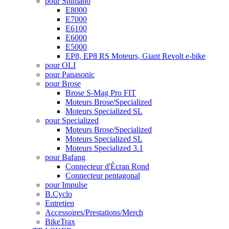
pour Shimano
E8000
E7000
E6100
E6000
E5000
EP8, EP8 RS Moteurs, Giant Revolt e-bike
pour OLI
pour Panasonic
pour Brose
Brose S-Mag Pro FIT
Moteurs Brose/Specialized
Moteurs Specialized SL
pour Specialized
Moteurs Brose/Specialized
Moteurs Specialized SL
Moteurs Specialized 3.1
pour Bafang
Connecteur d'Écran Rond
Connecteur pentagonal
pour Impulse
B.Cyclo
Entretien
Accessoires/Prestations/Merch
BikeTrax