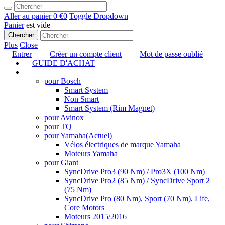
Aller au panier
0 €
0
Toggle Dropdown
Panier
est vide
Chercher
Plus
Close
Entrer
Créer un compte client
Mot de passe oublié
GUIDE D'ACHAT
TUNING
pour Bosch
Smart System
Non Smart
Smart System (Rim Magnet)
pour Avinox
pour TQ
pour Yamaha
(Actuel)
Vélos électriques de marque Yamaha
Moteurs Yamaha
pour Giant
SyncDrive Pro3 (90 Nm) / Pro3X (100 Nm)
SyncDrive Pro2 (85 Nm) / SyncDrive Sport 2
(75 Nm)
SyncDrive Pro (80 Nm), Sport (70 Nm), Life,
Core Motors
Moteurs 2015/2016