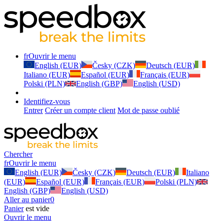
fr
Ouvrir le menu
English (EUR)
Česky (CZK)
Deutsch (EUR)
Italiano (EUR)
Español (EUR)
Français (EUR)
Polski (PLN)
English (GBP)
English (USD)
Identifiez-vous
Entrer
Créer un compte client
Mot de passe oublié
Chercher
fr
Ouvrir le menu
English (EUR)
Česky (CZK)
Deutsch (EUR)
Italiano
(EUR)
Español (EUR)
Français (EUR)
Polski (PLN)
English (GBP)
English (USD)
Aller au panier
0
Panier
est vide
Ouvrir le menu