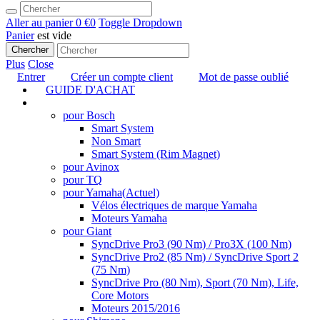
Aller au panier
0 €
0
Toggle Dropdown
Panier
est vide
Chercher
Plus
Close
Entrer
Créer un compte client
Mot de passe oublié
GUIDE D'ACHAT
TUNING
pour Bosch
Smart System
Non Smart
Smart System (Rim Magnet)
pour Avinox
pour TQ
pour Yamaha
(Actuel)
Vélos électriques de marque Yamaha
Moteurs Yamaha
pour Giant
SyncDrive Pro3 (90 Nm) / Pro3X (100 Nm)
SyncDrive Pro2 (85 Nm) / SyncDrive Sport 2
(75 Nm)
SyncDrive Pro (80 Nm), Sport (70 Nm), Life,
Core Motors
Moteurs 2015/2016