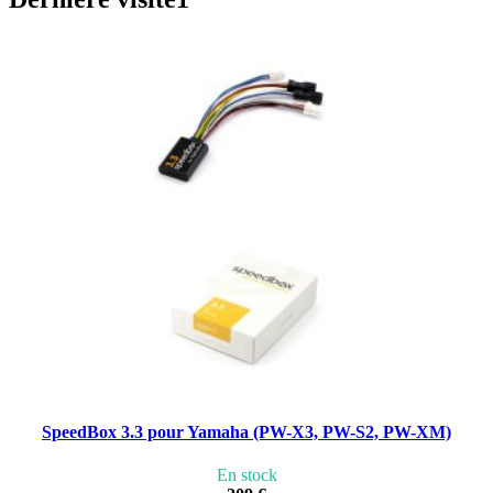
SpeedBox 3.3 pour Yamaha (PW-X3, PW-S2, PW-XM)
En stock