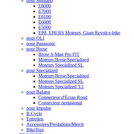
pour Shimano
E8000
E7000
E6100
E6000
E5000
EP8, EP8 RS Moteurs, Giant Revolt e-bike
pour OLI
pour Panasonic
pour Brose
Brose S-Mag Pro FIT
Moteurs Brose/Specialized
Moteurs Specialized SL
pour Specialized
Moteurs Brose/Specialized
Moteurs Specialized SL
Moteurs Specialized 3.1
pour Bafang
Connecteur d'Écran Rond
Connecteur pentagonal
pour Impulse
B.Cyclo
Entretien
Accessoires/Prestations/Merch
BikeTrax