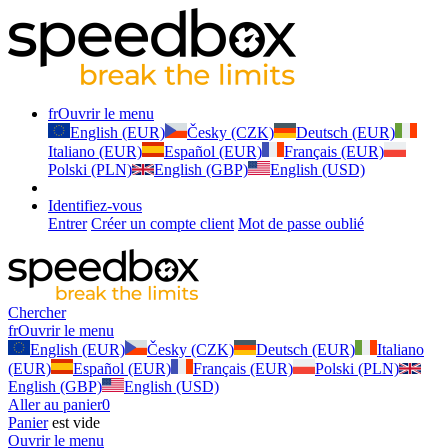
fr
Ouvrir le menu
English (EUR)
Česky (CZK)
Deutsch (EUR)
Italiano (EUR)
Español (EUR)
Français (EUR)
Polski (PLN)
English (GBP)
English (USD)
Identifiez-vous
Entrer
Créer un compte client
Mot de passe oublié
Chercher
fr
Ouvrir le menu
English (EUR)
Česky (CZK)
Deutsch (EUR)
Italiano
(EUR)
Español (EUR)
Français (EUR)
Polski (PLN)
English (GBP)
English (USD)
Aller au panier
0
Panier
est vide
Ouvrir le menu