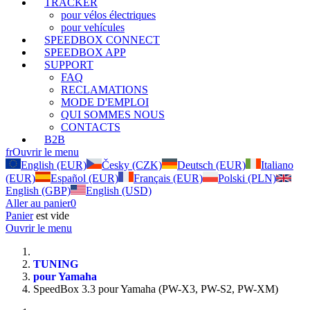
TRACKER
pour vélos électriques
pour vehícules
SPEEDBOX CONNECT
SPEEDBOX APP
SUPPORT
FAQ
RECLAMATIONS
MODE D'EMPLOI
QUI SOMMES NOUS
CONTACTS
B2B
fr
Ouvrir le menu
English (EUR)
Česky (CZK)
Deutsch (EUR)
Italiano
(EUR)
Español (EUR)
Français (EUR)
Polski (PLN)
English (GBP)
English (USD)
Aller au panier
0
Panier
est vide
Ouvrir le menu
TUNING
pour Yamaha
SpeedBox 3.3 pour Yamaha (PW-X3, PW-S2, PW-XM)