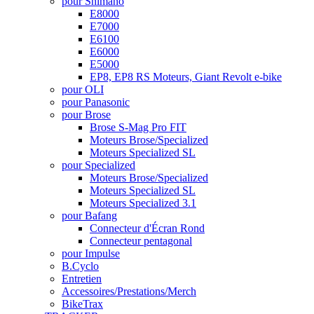
pour Shimano
E8000
E7000
E6100
E6000
E5000
EP8, EP8 RS Moteurs, Giant Revolt e-bike
pour OLI
pour Panasonic
pour Brose
Brose S-Mag Pro FIT
Moteurs Brose/Specialized
Moteurs Specialized SL
pour Specialized
Moteurs Brose/Specialized
Moteurs Specialized SL
Moteurs Specialized 3.1
pour Bafang
Connecteur d'Écran Rond
Connecteur pentagonal
pour Impulse
B.Cyclo
Entretien
Accessoires/Prestations/Merch
BikeTrax