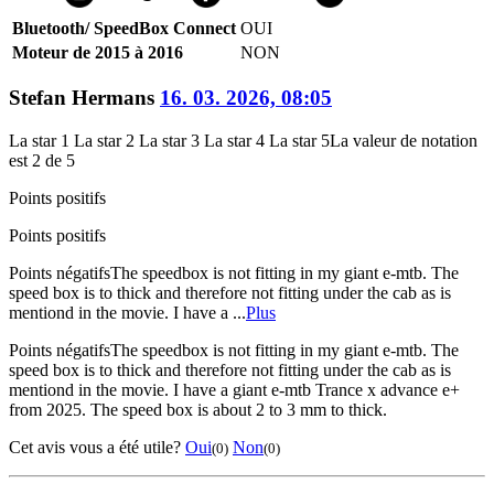
Bluetooth/ SpeedBox Connect
OUI
Moteur de 2015 à 2016
NON
Stefan Hermans
16. 03. 2026, 08:05
La star 1
La star 2
La star 3
La star 4
La star 5
La valeur de notation
est 2 de 5
Points positifs
Points positifs
Points négatifs
The speedbox is not fitting in my giant e-mtb. The
speed box is to thick and therefore not fitting under the cab as is
mentiond in the movie. I have a ...
Plus
Points négatifs
The speedbox is not fitting in my giant e-mtb. The
speed box is to thick and therefore not fitting under the cab as is
mentiond in the movie. I have a giant e-mtb Trance x advance e+
from 2025. The speed box is about 2 to 3 mm to thick.
Cet avis vous a été utile?
Oui
Non
(0)
(0)