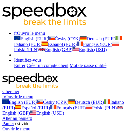
fr
Ouvrir le menu
English (EUR)
Česky (CZK)
Deutsch (EUR)
Italiano (EUR)
Español (EUR)
Français (EUR)
Polski (PLN)
English (GBP)
English (USD)
Identifiez-vous
Entrer
Créer un compte client
Mot de passe oublié
Chercher
fr
Ouvrir le menu
English (EUR)
Česky (CZK)
Deutsch (EUR)
Italiano
(EUR)
Español (EUR)
Français (EUR)
Polski (PLN)
English (GBP)
English (USD)
Aller au panier
0
Panier
est vide
Ouvrir le menu