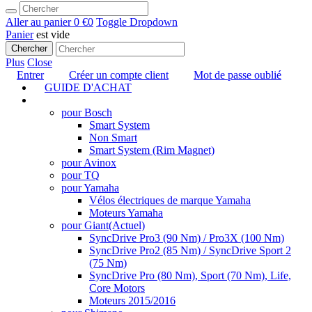
Aller au panier
0 €
0
Toggle Dropdown
Panier
est vide
Chercher
Plus
Close
Entrer
Créer un compte client
Mot de passe oublié
GUIDE D'ACHAT
TUNING
pour Bosch
Smart System
Non Smart
Smart System (Rim Magnet)
pour Avinox
pour TQ
pour Yamaha
Vélos électriques de marque Yamaha
Moteurs Yamaha
pour Giant
(Actuel)
SyncDrive Pro3 (90 Nm) / Pro3X (100 Nm)
SyncDrive Pro2 (85 Nm) / SyncDrive Sport 2
(75 Nm)
SyncDrive Pro (80 Nm), Sport (70 Nm), Life,
Core Motors
Moteurs 2015/2016