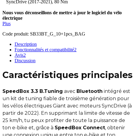
SyncDrive (2017-2021), 80 Nm
Nous vous déconseillons de mettre à jour le logiciel du vélo
électrique
Plus
Code produit:
SB33BT_G_10+1pcs_BAG
Description
Fonctionnalités et compatibilité
2
Avis
2
Discussion
Caractéristiques principales
SpeedBox 3.3 B.Tuning
avec
Bluetooth
intégré est
un kit de tuning fiable de troisième génération pour
les vélos électriques Giant avec moteurs SyncDrive (à
partir de 2022). En supprimant la limite de vitesse de
25 km/h, tu peux profiter de toute la puissance de
ton e-bike et, grâce à
SpeedBox Connect
, obtenir
une connexion unique entre ton e-bike et ton