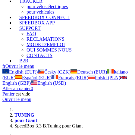
TRACKER
pour vélos électriques
pour vehícules
SPEEDBOX CONNECT
SPEEDBOX APP
SUPPORT
FAQ
RECLAMATIONS
MODE D'EMPLOI
QUI SOMMES NOUS
CONTACTS
B2B
fr
Ouvrir le menu
English (EUR)
Česky (CZK)
Deutsch (EUR)
Italiano
(EUR)
Español (EUR)
Français (EUR)
Polski (PLN)
English (GBP)
English (USD)
Aller au panier
0
Panier
est vide
Ouvrir le menu
TUNING
pour Giant
SpeedBox 3.3 B.Tuning pour Giant