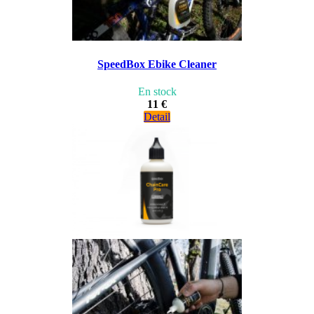
SpeedBox Ebike Cleaner
En stock
11 €
Detail