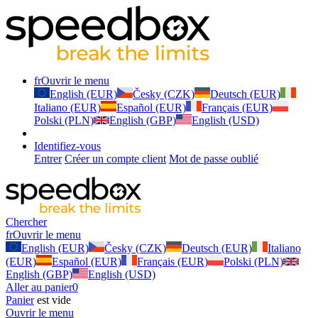
fr
Ouvrir le menu
English (EUR)
Česky (CZK)
Deutsch (EUR)
Italiano (EUR)
Español (EUR)
Français (EUR)
Polski (PLN)
English (GBP)
English (USD)
Identifiez-vous
Entrer
Créer un compte client
Mot de passe oublié
Chercher
fr
Ouvrir le menu
English (EUR)
Česky (CZK)
Deutsch (EUR)
Italiano
(EUR)
Español (EUR)
Français (EUR)
Polski (PLN)
English (GBP)
English (USD)
Aller au panier
0
Panier
est vide
Ouvrir le menu