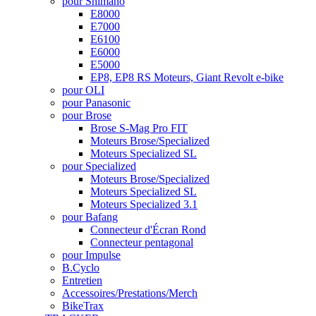
pour Shimano
E8000
E7000
E6100
E6000
E5000
EP8, EP8 RS Moteurs, Giant Revolt e-bike
pour OLI
pour Panasonic
pour Brose
Brose S-Mag Pro FIT
Moteurs Brose/Specialized
Moteurs Specialized SL
pour Specialized
Moteurs Brose/Specialized
Moteurs Specialized SL
Moteurs Specialized 3.1
pour Bafang
Connecteur d'Écran Rond
Connecteur pentagonal
pour Impulse
B.Cyclo
Entretien
Accessoires/Prestations/Merch
BikeTrax