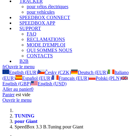
TRACKER
pour vélos électriques
pour vehícules
SPEEDBOX CONNECT
SPEEDBOX APP
SUPPORT
FAQ
RECLAMATIONS
MODE D'EMPLOI
QUI SOMMES NOUS
CONTACTS
B2B
fr
Ouvrir le menu
English (EUR)
Česky (CZK)
Deutsch (EUR)
Italiano
(EUR)
Español (EUR)
Français (EUR)
Polski (PLN)
English (GBP)
English (USD)
Aller au panier
0
Panier
est vide
Ouvrir le menu
TUNING
pour Giant
SpeedBox 3.3 B.Tuning pour Giant