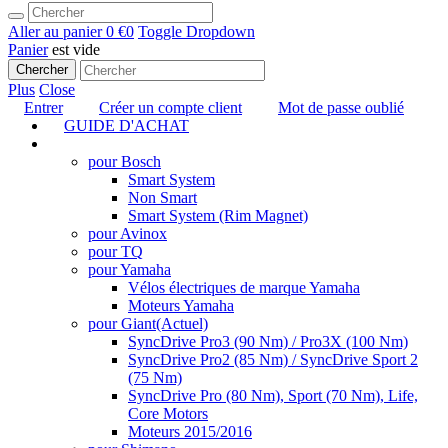
Aller au panier
0 €
0
Toggle Dropdown
Panier
est vide
Chercher
Plus
Close
Entrer
Créer un compte client
Mot de passe oublié
GUIDE D'ACHAT
TUNING
pour Bosch
Smart System
Non Smart
Smart System (Rim Magnet)
pour Avinox
pour TQ
pour Yamaha
Vélos électriques de marque Yamaha
Moteurs Yamaha
pour Giant
(Actuel)
SyncDrive Pro3 (90 Nm) / Pro3X (100 Nm)
SyncDrive Pro2 (85 Nm) / SyncDrive Sport 2
(75 Nm)
SyncDrive Pro (80 Nm), Sport (70 Nm), Life,
Core Motors
Moteurs 2015/2016