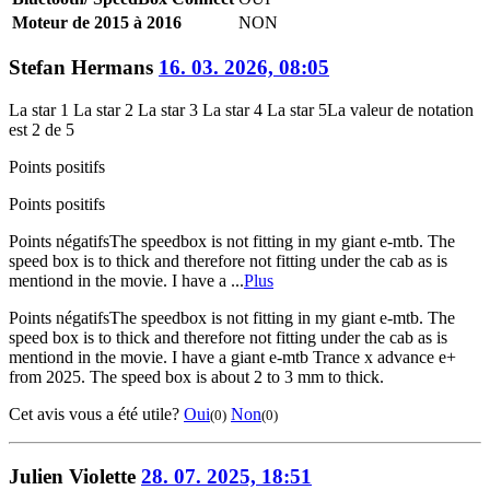
Moteur de 2015 à 2016
NON
Stefan Hermans
16. 03. 2026, 08:05
La star 1
La star 2
La star 3
La star 4
La star 5
La valeur de notation
est 2 de 5
Points positifs
Points positifs
Points négatifs
The speedbox is not fitting in my giant e-mtb. The
speed box is to thick and therefore not fitting under the cab as is
mentiond in the movie. I have a ...
Plus
Points négatifs
The speedbox is not fitting in my giant e-mtb. The
speed box is to thick and therefore not fitting under the cab as is
mentiond in the movie. I have a giant e-mtb Trance x advance e+
from 2025. The speed box is about 2 to 3 mm to thick.
Cet avis vous a été utile?
Oui
Non
(0)
(0)
Julien Violette
28. 07. 2025, 18:51