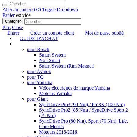
Aller au panier
0 €
0
Toggle Dropdown
Panier
est vide
Chercher
Plus
Close
Entrer
Créer un compte client
Mot de passe oublié
GUIDE D'ACHAT
TUNING
pour Bosch
Smart System
Non Smart
Smart System (Rim Magnet)
pour Avinox
pour TQ
pour Yamaha
Vélos électriques de marque Yamaha
Moteurs Yamaha
pour Giant
SyncDrive Pro3 (90 Nm) / Pro3X (100 Nm)
SyncDrive Pro2 (85 Nm) / SyncDrive Sport 2
(75 Nm)
SyncDrive Pro (80 Nm), Sport (70 Nm), Life,
Core Motors
Moteurs 2015/2016