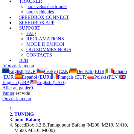
TRACKER
pour vélos électriques
pour vehícules
SPEEDBOX CONNECT
SPEEDBOX APP
SUPPORT
FAQ
RECLAMATIONS
MODE D'EMPLOI
QUI SOMMES NOUS
CONTACTS
B2B
fr
Ouvrir le menu
English (EUR)
Česky (CZK)
Deutsch (EUR)
Italiano
(EUR)
Español (EUR)
Français (EUR)
Polski (PLN)
English (GBP)
English (USD)
Aller au panier
0
Panier
est vide
Ouvrir le menu
TUNING
pour Bafang
SpeedBox 3.2 B.Tuning pour Bafang (M200, M210, M410,
M500, M510, M600)