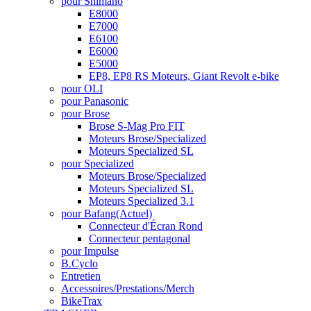
pour Shimano
E8000
E7000
E6100
E6000
E5000
EP8, EP8 RS Moteurs, Giant Revolt e-bike
pour OLI
pour Panasonic
pour Brose
Brose S-Mag Pro FIT
Moteurs Brose/Specialized
Moteurs Specialized SL
pour Specialized
Moteurs Brose/Specialized
Moteurs Specialized SL
Moteurs Specialized 3.1
pour Bafang
(Actuel)
Connecteur d'Écran Rond
Connecteur pentagonal
pour Impulse
B.Cyclo
Entretien
Accessoires/Prestations/Merch
BikeTrax