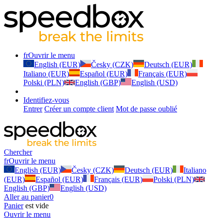
fr
Ouvrir le menu
English (EUR)
Česky (CZK)
Deutsch (EUR)
Italiano (EUR)
Español (EUR)
Français (EUR)
Polski (PLN)
English (GBP)
English (USD)
Identifiez-vous
Entrer
Créer un compte client
Mot de passe oublié
Chercher
fr
Ouvrir le menu
English (EUR)
Česky (CZK)
Deutsch (EUR)
Italiano
(EUR)
Español (EUR)
Français (EUR)
Polski (PLN)
English (GBP)
English (USD)
Aller au panier
0
Panier
est vide
Ouvrir le menu