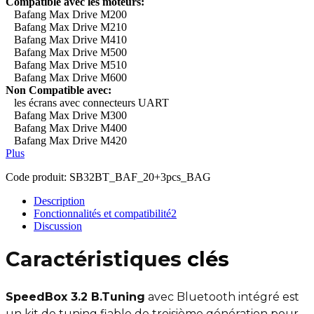
Compatible avec les moteurs:
Bafang Max Drive M200
Bafang Max Drive M210
Bafang Max Drive M410
Bafang Max Drive M500
Bafang Max Drive M510
Bafang Max Drive M600
Non Compatible avec:
les écrans avec connecteurs UART
Bafang Max Drive M300
Bafang Max Drive M400
Bafang Max Drive M420
Plus
Code produit:
SB32BT_BAF_20+3pcs_BAG
Description
Fonctionnalités et compatibilité
2
Discussion
Caractéristiques
clés
SpeedBox 3.2 B.Tuning
avec Bluetooth intégré est
un kit de tuning fiable de troisième génération pour