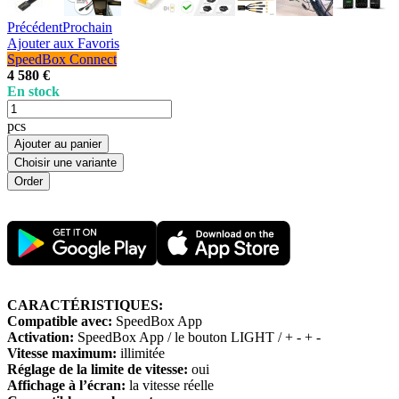
Précédent
Prochain
Ajouter aux Favoris
SpeedBox Connect
4 580 €
En stock
pcs
Ajouter au panier
Choisir une variante
CARACTÉRISTIQUES:
Compatible avec:
SpeedBox App
Activation:
SpeedBox App / le bouton LIGHT / + - + -
Vitesse maximum:
illimitée
Réglage de la limite de vitesse:
oui
Affichage à l’écran:
la vitesse réelle