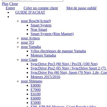
Plus
Close
Entrer
Créer un compte client
Mot de passe oublié
GUIDE D'ACHAT
TUNING
pour Bosch
(Actuel)
Smart System
Non Smart
Smart System (Rim Magnet)
pour Avinox
pour TQ
pour Yamaha
Vélos électriques de marque Yamaha
Moteurs Yamaha
pour Giant
SyncDrive Pro3 (90 Nm) / Pro3X (100 Nm)
SyncDrive Pro2 (85 Nm) / SyncDrive Sport 2 (7
SyncDrive Pro (80 Nm), Sport (70 Nm), Life, Cor
Moteurs 2015/2016
pour Shimano
E8000
E7000
E6100
E6000
E5000
EP8, EP8 RS Moteurs, Giant Revolt e-bike