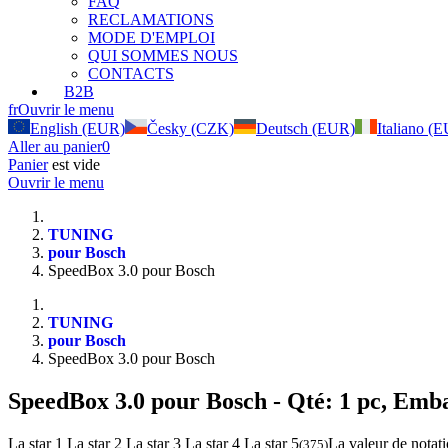
FAQ
RECLAMATIONS
MODE D'EMPLOI
QUI SOMMES NOUS
CONTACTS
B2B
fr
Ouvrir le menu
English (EUR)
Česky (CZK)
Deutsch (EUR)
Italiano (
Aller au panier
0
Panier
est vide
Ouvrir le menu
TUNING
pour Bosch
SpeedBox 3.0 pour Bosch
TUNING
pour Bosch
SpeedBox 3.0 pour Bosch
SpeedBox 3.0 pour Bosch
- Qté: 1 pc, Emba
La star 1
La star 2
La star 3
La star 4
La star 5
La valeur de notati
(
375
)