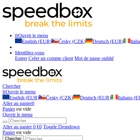
fr
Ouvrir le menu
English (EUR)
Česky (CZK)
Deutsch (EUR)
Ital
Identifiez-vous
Entrer
Créer un compte client
Mot de passe oublié
Chercher
fr
Ouvrir le menu
English (EUR)
Česky (CZK)
Deutsch (EUR)
Italiano (
Aller au panier
0
Panier
est vide
Ouvrir le menu
Aller au panier
0 €
0
Toggle Dropdown
Panier
est vide
Chercher