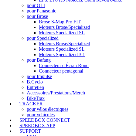
pour OLI
pour Panasonic
pour Brose
Brose S-Mag Pro FIT
Moteurs Brose/Specialized
Moteurs Specialized SL
pour Specialized
Moteurs Brose/Specialized
Moteurs Specialized SL
Moteurs Specialized 3.1
pour Bafang
Connecteur d'Écran Rond
Connecteur pentagonal
pour Impulse
B.Cyclo
Entretien
Accessoires/Prestations/Merch
BikeTrax
TRACKER
pour vélos électriques
pour vehícules
SPEEDBOX CONNECT
SPEEDBOX APP
SUPPORT