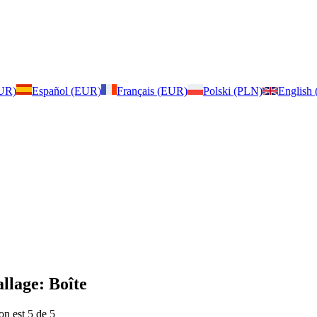
EUR)
Español (EUR)
Français (EUR)
Polski (PLN)
English
llage: Boîte
on est 5 de 5