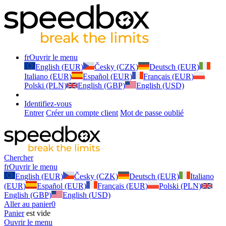
fr
Ouvrir le menu
English (EUR)
Česky (CZK)
Deutsch (EUR)
Italiano (EUR)
Español (EUR)
Français (EUR)
Polski (PLN)
English (GBP)
English (USD)
Identifiez-vous
Entrer
Créer un compte client
Mot de passe oublié
Chercher
fr
Ouvrir le menu
English (EUR)
Česky (CZK)
Deutsch (EUR)
Italiano
(EUR)
Español (EUR)
Français (EUR)
Polski (PLN)
English (GBP)
English (USD)
Aller au panier
0
Panier
est vide
Ouvrir le menu