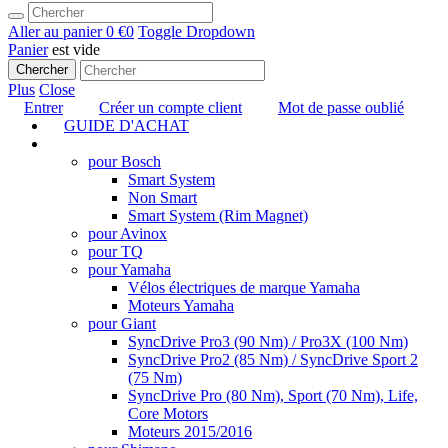
Aller au panier
0 €
0
Toggle Dropdown
Panier
est vide
Chercher
Plus
Close
Entrer
Créer un compte client
Mot de passe oublié
GUIDE D'ACHAT
TUNING
pour Bosch
Smart System
Non Smart
Smart System (Rim Magnet)
pour Avinox
pour TQ
pour Yamaha
Vélos électriques de marque Yamaha
Moteurs Yamaha
pour Giant
SyncDrive Pro3 (90 Nm) / Pro3X (100 Nm)
SyncDrive Pro2 (85 Nm) / SyncDrive Sport 2
(75 Nm)
SyncDrive Pro (80 Nm), Sport (70 Nm), Life,
Core Motors
Moteurs 2015/2016