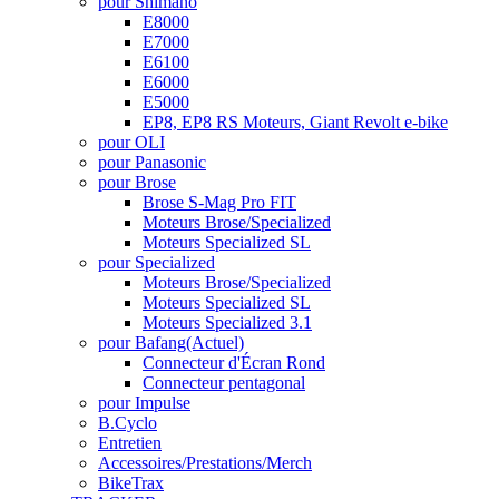
pour Shimano
E8000
E7000
E6100
E6000
E5000
EP8, EP8 RS Moteurs, Giant Revolt e-bike
pour OLI
pour Panasonic
pour Brose
Brose S-Mag Pro FIT
Moteurs Brose/Specialized
Moteurs Specialized SL
pour Specialized
Moteurs Brose/Specialized
Moteurs Specialized SL
Moteurs Specialized 3.1
pour Bafang
(Actuel)
Connecteur d'Écran Rond
Connecteur pentagonal
pour Impulse
B.Cyclo
Entretien
Accessoires/Prestations/Merch
BikeTrax