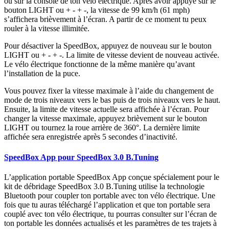
ou sur la console de ton vélo électrique.
Après avoir appuyé sur le
bouton LIGHT ou
+ - + -
,
la vitesse de 99 km/h (61 mph)
s’affichera brièvement à l’écran. A partir de ce moment tu peux
rouler à la vitesse illimitée.
Pour désactiver la SpeedBox, appuyez de nouveau sur le bouton
LIGHT ou
+ - + -
.
La limite de vitesse devient de nouveau activée.
Le vélo électrique fonctionne de la même manière qu’avant
l’installation de la puce.
Vous pouvez fixer la vitesse maximale à l’aide du changement de
mode de trois niveaux vers le bas puis de trois niveaux vers le haut
.
Ensuite, la limite de vitesse actuelle sera affichée à l’écran. Pour
changer la vitesse maximale, appuyez brièvement sur le bouton
LIGHT ou tournez la roue arrière de 360°.
La dernière limite
affichée sera enregistrée après 5 secondes d’inactivité.
SpeedBox App pour SpeedBox 3.0 B.Tuning
L’application portable SpeedBox App conçue spécialement pour le
kit de débridage SpeedBox 3.0 B.Tuning utilise la technologie
Bluetooth pour coupler ton portable avec ton vélo électrique. Une
fois que tu auras téléchargé l’application et que ton portable sera
couplé avec ton vélo électrique, tu pourras consulter sur l’écran de
ton portable les données actualisés et les paramètres de tes trajets à