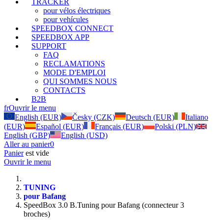
TRACKER
pour vélos électriques
pour vehícules
SPEEDBOX CONNECT
SPEEDBOX APP
SUPPORT
FAQ
RECLAMATIONS
MODE D'EMPLOI
QUI SOMMES NOUS
CONTACTS
B2B
fr
Ouvrir le menu
English (EUR)
Česky (CZK)
Deutsch (EUR)
Italiano
(EUR)
Español (EUR)
Français (EUR)
Polski (PLN)
English (GBP)
English (USD)
Aller au panier
0
Panier
est vide
Ouvrir le menu
TUNING
pour Bafang
SpeedBox 3.0 B.Tuning pour Bafang (connecteur 3
broches)