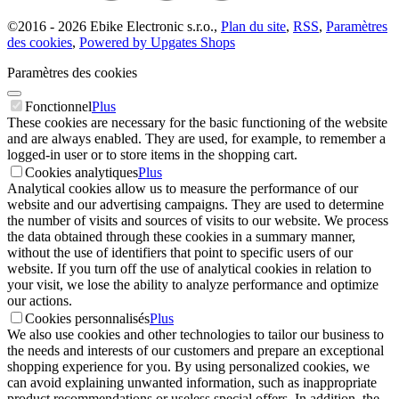
©
2016 -
2026
Ebike Electronic s.r.o.
,
Plan du site
,
RSS
,
Paramètres
des cookies
,
Powered by Upgates Shops
Paramètres des cookies
Fonctionnel
Plus
These cookies are necessary for the basic functioning of the website
and are always enabled. They are used, for example, to remember a
logged-in user or to store items in the shopping cart.
Cookies analytiques
Plus
Analytical cookies allow us to measure the performance of our
website and our advertising campaigns. They are used to determine
the number of visits and sources of visits to our website. We process
the data obtained through these cookies in a summary manner,
without the use of identifiers that point to specific users of our
website. If you turn off the use of analytical cookies in relation to
your visit, we lose the ability to analyze performance and optimize
our actions.
Cookies personnalisés
Plus
We also use cookies and other technologies to tailor our business to
the needs and interests of our customers and prepare an exceptional
shopping experience for you. By using personalized cookies, we
can avoid explaining unwanted information, such as inappropriate
product recommendations or useless special offers. In addition, the