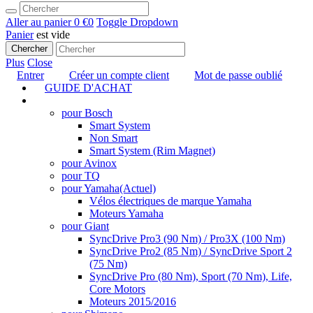
Aller au panier
0 €
0
Toggle Dropdown
Panier
est vide
Chercher
Plus
Close
Entrer
Créer un compte client
Mot de passe oublié
GUIDE D'ACHAT
TUNING
pour Bosch
Smart System
Non Smart
Smart System (Rim Magnet)
pour Avinox
pour TQ
pour Yamaha
(Actuel)
Vélos électriques de marque Yamaha
Moteurs Yamaha
pour Giant
SyncDrive Pro3 (90 Nm) / Pro3X (100 Nm)
SyncDrive Pro2 (85 Nm) / SyncDrive Sport 2
(75 Nm)
SyncDrive Pro (80 Nm), Sport (70 Nm), Life,
Core Motors
Moteurs 2015/2016