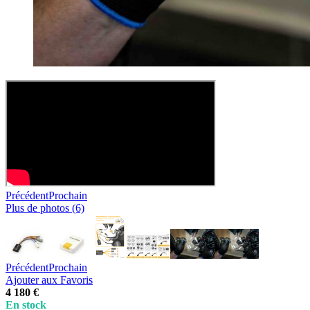
Précédent
Prochain
Plus de photos (6)
Précédent
Prochain
Ajouter aux Favoris
4 180 €
En stock