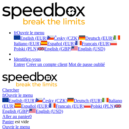
fr
Ouvrir le menu
English (EUR)
Česky (CZK)
Deutsch (EUR)
Italiano (EUR)
Español (EUR)
Français (EUR)
Polski (PLN)
English (GBP)
English (USD)
Identifiez-vous
Entrer
Créer un compte client
Mot de passe oublié
Chercher
fr
Ouvrir le menu
English (EUR)
Česky (CZK)
Deutsch (EUR)
Italiano
(EUR)
Español (EUR)
Français (EUR)
Polski (PLN)
English (GBP)
English (USD)
Aller au panier
0
Panier
est vide
Ouvrir le menu