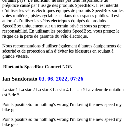
certains pays. Le fabricant ne sera pas tenu responsable du
préjudice causé par l’usage des produits SpeedBox. Il est interdit
d’utiliser les vélos électriques équipés de produits SpeedBox sur les
voies routières, pistes cyclables et dans des espaces publics. Il est
autorisé d’utiliser les vélos électriques équipés de produits
SpeedBox uniquement sur un terrain privé et sous sa propre
responsabilité. En utilisant les produits SpeedBox, vous prenez le
risque de la perte de garantie du vélo électrique.
Nous recommandons d’utiliser également d’autres équipements de
sécurité et de protection afin d’éviter les blessures en roulant à
grande vitesse.
Bluetooth/ SpeedBox Connect
NON
Ian Sandonato
03. 06. 2022, 07:26
La star 1
La star 2
La star 3
La star 4
La star 5
La valeur de notation
est 5 de 5
Points positifs
So far nothing's wrong I'm loving the new speed my
bike gets
Points positifs
So far nothing's wrong I'm loving the new speed my
bike gets