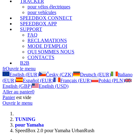
TRACKER
pour vélos électriques
pour vehícules
SPEEDBOX CONNECT
SPEEDBOX APP
SUPPORT
FAQ
RECLAMATIONS
MODE D'EMPLOI
QUI SOMMES NOUS
CONTACTS
B2B
fr
Ouvrir le menu
English (EUR)
Česky (CZK)
Deutsch (EUR)
Italiano
(EUR)
Español (EUR)
Français (EUR)
Polski (PLN)
English (GBP)
English (USD)
Aller au panier
0
Panier
est vide
Ouvrir le menu
TUNING
pour Yamaha
SpeedBox 2.0 pour Yamaha UrbanRush