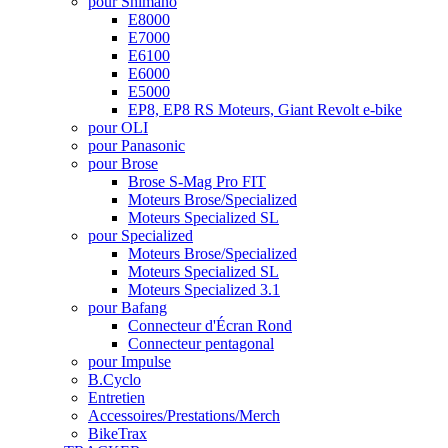
pour Shimano
E8000
E7000
E6100
E6000
E5000
EP8, EP8 RS Moteurs, Giant Revolt e-bike
pour OLI
pour Panasonic
pour Brose
Brose S-Mag Pro FIT
Moteurs Brose/Specialized
Moteurs Specialized SL
pour Specialized
Moteurs Brose/Specialized
Moteurs Specialized SL
Moteurs Specialized 3.1
pour Bafang
Connecteur d'Écran Rond
Connecteur pentagonal
pour Impulse
B.Cyclo
Entretien
Accessoires/Prestations/Merch
BikeTrax