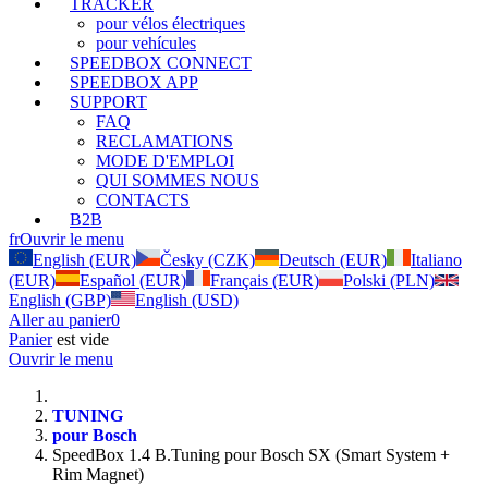
TRACKER
pour vélos électriques
pour vehícules
SPEEDBOX CONNECT
SPEEDBOX APP
SUPPORT
FAQ
RECLAMATIONS
MODE D'EMPLOI
QUI SOMMES NOUS
CONTACTS
B2B
fr
Ouvrir le menu
English (EUR)
Česky (CZK)
Deutsch (EUR)
Italiano
(EUR)
Español (EUR)
Français (EUR)
Polski (PLN)
English (GBP)
English (USD)
Aller au panier
0
Panier
est vide
Ouvrir le menu
TUNING
pour Bosch
SpeedBox 1.4 B.Tuning pour Bosch SX (Smart System +
Rim Magnet)