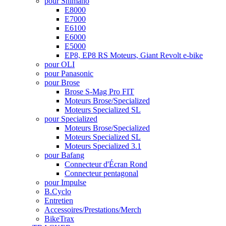
pour Shimano
E8000
E7000
E6100
E6000
E5000
EP8, EP8 RS Moteurs, Giant Revolt e-bike
pour OLI
pour Panasonic
pour Brose
Brose S-Mag Pro FIT
Moteurs Brose/Specialized
Moteurs Specialized SL
pour Specialized
Moteurs Brose/Specialized
Moteurs Specialized SL
Moteurs Specialized 3.1
pour Bafang
Connecteur d'Écran Rond
Connecteur pentagonal
pour Impulse
B.Cyclo
Entretien
Accessoires/Prestations/Merch
BikeTrax