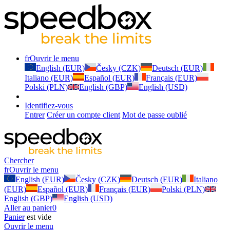
fr
Ouvrir le menu
English (EUR)
Česky (CZK)
Deutsch (EUR)
Italiano (EUR)
Español (EUR)
Français (EUR)
Polski (PLN)
English (GBP)
English (USD)
Identifiez-vous
Entrer
Créer un compte client
Mot de passe oublié
Chercher
fr
Ouvrir le menu
English (EUR)
Česky (CZK)
Deutsch (EUR)
Italiano
(EUR)
Español (EUR)
Français (EUR)
Polski (PLN)
English (GBP)
English (USD)
Aller au panier
0
Panier
est vide
Ouvrir le menu