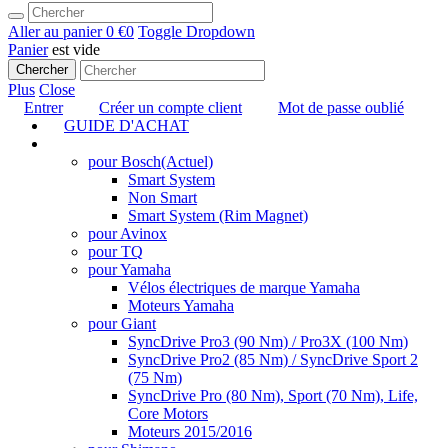
Aller au panier
0 €
0
Toggle Dropdown
Panier
est vide
Chercher
Plus
Close
Entrer
Créer un compte client
Mot de passe oublié
GUIDE D'ACHAT
TUNING
pour Bosch
(Actuel)
Smart System
Non Smart
Smart System (Rim Magnet)
pour Avinox
pour TQ
pour Yamaha
Vélos électriques de marque Yamaha
Moteurs Yamaha
pour Giant
SyncDrive Pro3 (90 Nm) / Pro3X (100 Nm)
SyncDrive Pro2 (85 Nm) / SyncDrive Sport 2
(75 Nm)
SyncDrive Pro (80 Nm), Sport (70 Nm), Life,
Core Motors
Moteurs 2015/2016