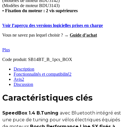
(Modèles de moteur BDU3142)
(Modèles de moteur BDU3143)
• Fixation du moteur : 2 vis supérieures
Voir l’aperçu des versions logicielles prises en charge
Vous ne savez pas lequel choisir ? →
Guide d’achat
Plus
Code produit:
SB14BT_B_1pcs_BOX
Description
Fonctionnalités et compatibilité
2
Avis
2
Discussion
Caractéristiques clés
SpeedBox 1.4 B.Tuning
avec Bluetooth intégré est
une puce de tuning pour vélos électriques équipés
de moteurs
Bosch Performance Line SX fixés à