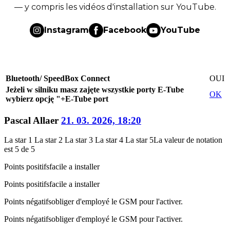
— y compris les vidéos d'installation sur YouTube.
Instagram
Facebook
YouTube
Bluetooth/ SpeedBox Connect
OUI
Jeżeli w silniku masz zajęte wszystkie porty E-Tube
OK
wybierz opcję "+E-Tube port
Pascal Allaer
21. 03. 2026, 18:20
La star 1
La star 2
La star 3
La star 4
La star 5
La valeur de notation
est 5 de 5
Points positifs
facile a installer
Points positifs
facile a installer
Points négatifs
obliger d'employé le GSM pour l'activer.
Points négatifs
obliger d'employé le GSM pour l'activer.