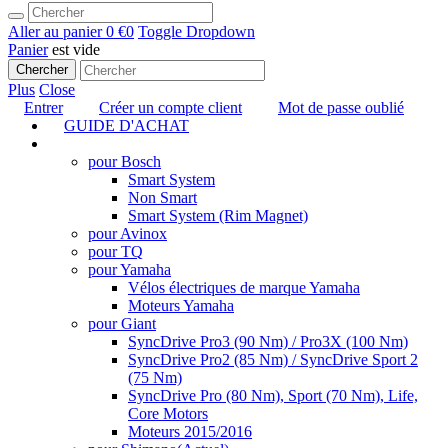
Aller au panier
0 €
0
Toggle Dropdown
Panier
est vide
Chercher
Plus
Close
Entrer
Créer un compte client
Mot de passe oublié
GUIDE D'ACHAT
TUNING
pour Bosch
Smart System
Non Smart
Smart System (Rim Magnet)
pour Avinox
pour TQ
pour Yamaha
Vélos électriques de marque Yamaha
Moteurs Yamaha
pour Giant
SyncDrive Pro3 (90 Nm) / Pro3X (100 Nm)
SyncDrive Pro2 (85 Nm) / SyncDrive Sport 2
(75 Nm)
SyncDrive Pro (80 Nm), Sport (70 Nm), Life,
Core Motors
Moteurs 2015/2016