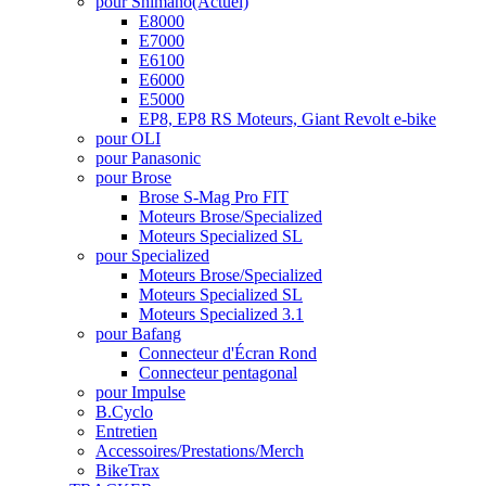
pour Shimano
(Actuel)
E8000
E7000
E6100
E6000
E5000
EP8, EP8 RS Moteurs, Giant Revolt e-bike
pour OLI
pour Panasonic
pour Brose
Brose S-Mag Pro FIT
Moteurs Brose/Specialized
Moteurs Specialized SL
pour Specialized
Moteurs Brose/Specialized
Moteurs Specialized SL
Moteurs Specialized 3.1
pour Bafang
Connecteur d'Écran Rond
Connecteur pentagonal
pour Impulse
B.Cyclo
Entretien
Accessoires/Prestations/Merch
BikeTrax