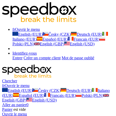
fr
Ouvrir le menu
English (EUR)
Česky (CZK)
Deutsch (EUR)
Italiano (EUR)
Español (EUR)
Français (EUR)
Polski (PLN)
English (GBP)
English (USD)
Identifiez-vous
Entrer
Créer un compte client
Mot de passe oublié
Chercher
fr
Ouvrir le menu
English (EUR)
Česky (CZK)
Deutsch (EUR)
Italiano
(EUR)
Español (EUR)
Français (EUR)
Polski (PLN)
English (GBP)
English (USD)
Aller au panier
0
Panier
est vide
Ouvrir le menu