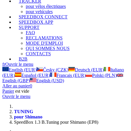
TRACKER
pour vélos électriques
pour vehícules
SPEEDBOX CONNECT
SPEEDBOX APP
SUPPORT
FAQ
RECLAMATIONS
MODE D'EMPLOI
QUI SOMMES NOUS
CONTACTS
B2B
fr
Ouvrir le menu
English (EUR)
Česky (CZK)
Deutsch (EUR)
Italiano
(EUR)
Español (EUR)
Français (EUR)
Polski (PLN)
English (GBP)
English (USD)
Aller au panier
0
Panier
est vide
Ouvrir le menu
TUNING
pour Shimano
SpeedBox 1.3 B.Tuning pour Shimano (EP8)