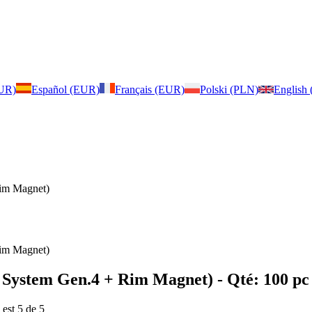
EUR)
Español (EUR)
Français (EUR)
Polski (PLN)
English
im Magnet)
im Magnet)
t System Gen.4 + Rim Magnet)
- Qté: 100 pc
 est 5 de 5