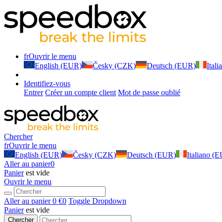
fr
Ouvrir le menu
English (EUR)
Česky (CZK)
Deutsch (EUR)
Ital
Identifiez-vous
Entrer
Créer un compte client
Mot de passe oublié
Chercher
fr
Ouvrir le menu
English (EUR)
Česky (CZK)
Deutsch (EUR)
Italiano (
Aller au panier
0
Panier
est vide
Ouvrir le menu
Aller au panier
0 €
0
Toggle Dropdown
Panier
est vide
Chercher