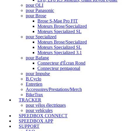
pour OLI
pour Panasonic
pour Brose
Brose S-Mag Pro FIT
Moteurs Brose/Specialized
Moteurs Specialized SL
pour Specialized
Moteurs Brose/Specialized
Moteurs Specialized SL
Moteurs Specialized 3.1
pour Bafang
Connecteur d'Écran Rond
Connecteur pentagonal
pour Impulse
B.Cyclo
Entretien
Accessoires/Prestations/Merch
BikeTrax
TRACKER
pour vélos électriques
pour vehícules
SPEEDBOX CONNECT
SPEEDBOX APP
SUPPORT