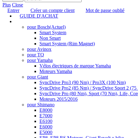
Plus
Close
Entrer
Créer un compte client
Mot de passe oublié
GUIDE D'ACHAT
TUNING
pour Bosch
(Actuel)
Smart System
Non Smart
Smart System (Rim Magnet)
pour Avinox
pour TQ
pour Yamaha
Vélos électriques de marque Yamaha
Moteurs Yamaha
pour Giant
SyncDrive Pro3 (90 Nm) / Pro3X (100 Nm)
SyncDrive Pro2 (85 Nm) / SyncDrive Sport 2 (7
SyncDrive Pro (80 Nm), Sport (70 Nm), Life, Cor
Moteurs 2015/2016
pour Shimano
E8000
E7000
E6100
E6000
E5000
EP8, EP8 RS Moteurs, Giant Revolt e-bike