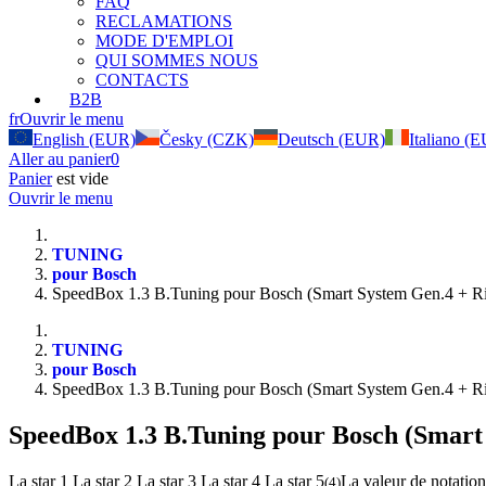
FAQ
RECLAMATIONS
MODE D'EMPLOI
QUI SOMMES NOUS
CONTACTS
B2B
fr
Ouvrir le menu
English (EUR)
Česky (CZK)
Deutsch (EUR)
Italiano (
Aller au panier
0
Panier
est vide
Ouvrir le menu
TUNING
pour Bosch
SpeedBox 1.3 B.Tuning pour Bosch (Smart System Gen.4 + R
TUNING
pour Bosch
SpeedBox 1.3 B.Tuning pour Bosch (Smart System Gen.4 + R
SpeedBox 1.3 B.Tuning pour Bosch (Smar
La star 1
La star 2
La star 3
La star 4
La star 5
La valeur de notation
(
4
)