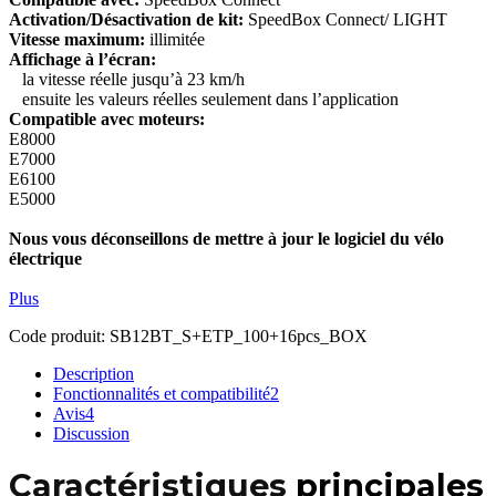
Activation/Désactivation de kit:
SpeedBox Connect/ LIGHT
Vitesse maximum:
illimitée
Affichage à l’écran:
la vitesse réelle jusqu’à 23 km/h
ensuite les valeurs réelles seulement dans l’application
Compatible avec moteurs:
E8000
E7000
E6100
E5000
Nous vous déconseillons de mettre à jour le logiciel du vélo
électrique
Plus
Code produit:
SB12BT_S+ETP_100+16pcs_BOX
Description
Fonctionnalités et compatibilité
2
Avis
4
Discussion
Caractéristiques
principales