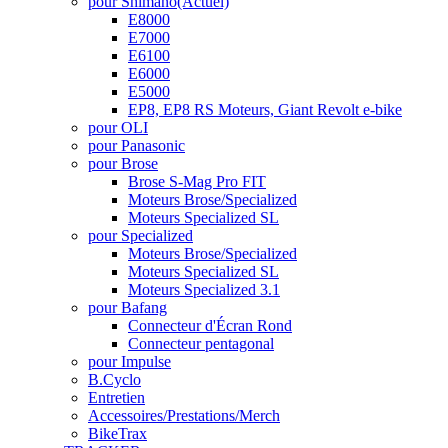
pour Shimano
(Actuel)
E8000
E7000
E6100
E6000
E5000
EP8, EP8 RS Moteurs, Giant Revolt e-bike
pour OLI
pour Panasonic
pour Brose
Brose S-Mag Pro FIT
Moteurs Brose/Specialized
Moteurs Specialized SL
pour Specialized
Moteurs Brose/Specialized
Moteurs Specialized SL
Moteurs Specialized 3.1
pour Bafang
Connecteur d'Écran Rond
Connecteur pentagonal
pour Impulse
B.Cyclo
Entretien
Accessoires/Prestations/Merch
BikeTrax