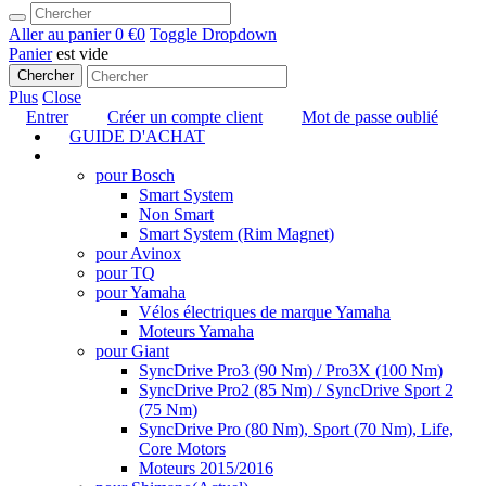
Aller au panier
0 €
0
Toggle Dropdown
Panier
est vide
Chercher
Plus
Close
Entrer
Créer un compte client
Mot de passe oublié
GUIDE D'ACHAT
TUNING
pour Bosch
Smart System
Non Smart
Smart System (Rim Magnet)
pour Avinox
pour TQ
pour Yamaha
Vélos électriques de marque Yamaha
Moteurs Yamaha
pour Giant
SyncDrive Pro3 (90 Nm) / Pro3X (100 Nm)
SyncDrive Pro2 (85 Nm) / SyncDrive Sport 2
(75 Nm)
SyncDrive Pro (80 Nm), Sport (70 Nm), Life,
Core Motors
Moteurs 2015/2016