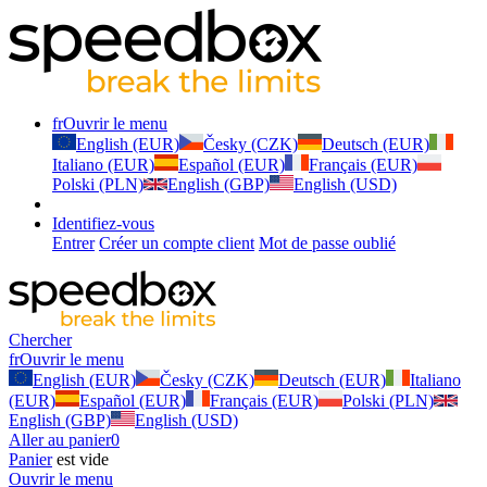
fr
Ouvrir le menu
English (EUR)
Česky (CZK)
Deutsch (EUR)
Italiano (EUR)
Español (EUR)
Français (EUR)
Polski (PLN)
English (GBP)
English (USD)
Identifiez-vous
Entrer
Créer un compte client
Mot de passe oublié
Chercher
fr
Ouvrir le menu
English (EUR)
Česky (CZK)
Deutsch (EUR)
Italiano
(EUR)
Español (EUR)
Français (EUR)
Polski (PLN)
English (GBP)
English (USD)
Aller au panier
0
Panier
est vide
Ouvrir le menu