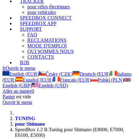
TRACKER
pour vélos électriques
pour vehícules
SPEEDBOX CONNECT
SPEEDBOX APP
SUPPORT
FAQ
RECLAMATIONS
MODE D'EMPLOI
QUI SOMMES NOUS
CONTACTS
B2B
fr
Ouvrir le menu
English (EUR)
Česky (CZK)
Deutsch (EUR)
Italiano
(EUR)
Español (EUR)
Français (EUR)
Polski (PLN)
English (GBP)
English (USD)
Aller au panier
0
Panier
est vide
Ouvrir le menu
TUNING
pour Shimano
SpeedBox 1.2 B.Tuning pour Shimano (E8000, E7000,
E6100, E5000)