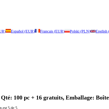
EUR)
Español (EUR)
Français (EUR)
Polski (PLN)
English
 Qté: 100 pc + 16 gratuits, Emballage: Boîte
n est 5 de 5