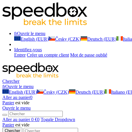
fr
Ouvrir le menu
English (EUR)
Česky (CZK)
Deutsch (EUR)
Ital
Identifiez-vous
Entrer
Créer un compte client
Mot de passe oublié
Chercher
fr
Ouvrir le menu
English (EUR)
Česky (CZK)
Deutsch (EUR)
Italiano (
Aller au panier
0
Panier
est vide
Ouvrir le menu
Aller au panier
0 €
0
Toggle Dropdown
Panier
est vide
Chercher