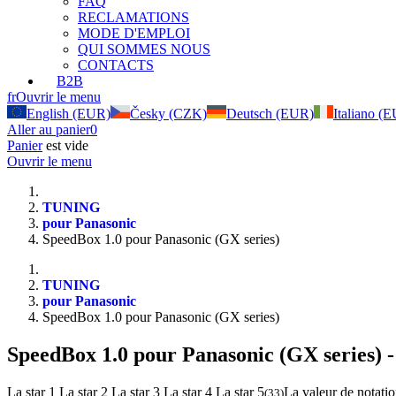
FAQ
RECLAMATIONS
MODE D'EMPLOI
QUI SOMMES NOUS
CONTACTS
B2B
fr
Ouvrir le menu
English (EUR)
Česky (CZK)
Deutsch (EUR)
Italiano (
Aller au panier
0
Panier
est vide
Ouvrir le menu
TUNING
pour Panasonic
SpeedBox 1.0 pour Panasonic (GX series)
TUNING
pour Panasonic
SpeedBox 1.0 pour Panasonic (GX series)
SpeedBox 1.0 pour Panasonic (GX series)
-
La star 1
La star 2
La star 3
La star 4
La star 5
La valeur de notatio
(
33
)