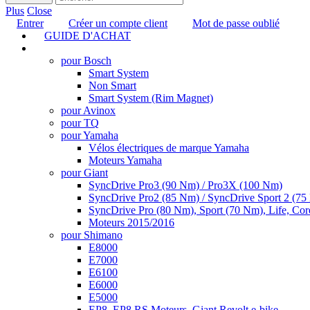
Plus
Close
Entrer
Créer un compte client
Mot de passe oublié
GUIDE D'ACHAT
TUNING
pour Bosch
Smart System
Non Smart
Smart System (Rim Magnet)
pour Avinox
pour TQ
pour Yamaha
Vélos électriques de marque Yamaha
Moteurs Yamaha
pour Giant
SyncDrive Pro3 (90 Nm) / Pro3X (100 Nm)
SyncDrive Pro2 (85 Nm) / SyncDrive Sport 2 (7
SyncDrive Pro (80 Nm), Sport (70 Nm), Life, Cor
Moteurs 2015/2016
pour Shimano
E8000
E7000
E6100
E6000
E5000
EP8, EP8 RS Moteurs, Giant Revolt e-bike