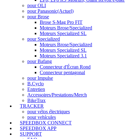
pour OLI
pour Panasonic
(Actuel)
pour Brose
Brose S-Mag Pro FIT
Moteurs Brose/Specialized
Moteurs Specialized SL
pour Specialized
Moteurs Brose/Specialized
Moteurs Specialized SL
Moteurs Specialized 3.1
pour Bafang
Connecteur d'Écran Rond
Connecteur pentagonal
pour Impulse
B.Cyclo
Entretien
Accessoires/Prestations/Merch
BikeTrax
TRACKER
pour vélos électriques
pour vehícules
SPEEDBOX CONNECT
SPEEDBOX APP
SUPPORT