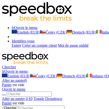
fr
Ouvrir le menu
English (EUR)
Česky (CZK)
Deutsch (EUR)
Ital
Identifiez-vous
Entrer
Créer un compte client
Mot de passe oublié
Chercher
fr
Ouvrir le menu
English (EUR)
Česky (CZK)
Deutsch (EUR)
Italiano (
Aller au panier
0
Panier
est vide
Ouvrir le menu
Aller au panier
0 €
0
Toggle Dropdown
Panier
est vide
Chercher