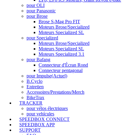
pour OLI
pour Panasonic
pour Brose
Brose S-Mag Pro FIT
Moteurs Brose/Specialized
Moteurs Specialized SL
pour Specialized
Moteurs Brose/Specialized
Moteurs Specialized SL
Moteurs Specialized 3.1
pour Bafang
Connecteur d'Écran Rond
Connecteur pentagonal
pour Impulse
(Actuel)
B.Cyclo
Entretien
Accessoires/Prestations/Merch
BikeTrax
TRACKER
pour vélos électriques
pour vehícules
SPEEDBOX CONNECT
SPEEDBOX APP
SUPPORT