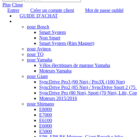
Plus
Close
Entrer
Créer un compte client
Mot de passe oublié
GUIDE D'ACHAT
TUNING
pour Bosch
Smart System
Non Smart
Smart System (Rim Magnet)
pour Avinox
pour TQ
pour Yamaha
Vélos électriques de marque Yamaha
Moteurs Yamaha
pour Giant
SyncDrive Pro3 (90 Nm) / Pro3X (100 Nm)
SyncDrive Pro2 (85 Nm) / SyncDrive Sport 2 (7
SyncDrive Pro (80 Nm), Sport (70 Nm), Life, Cor
Moteurs 2015/2016
pour Shimano
E8000
E7000
E6100
E6000
E5000
EP8, EP8 RS Moteurs, Giant Revolt e-bike