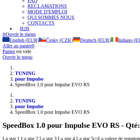
FAQ
RECLAMATIONS
MODE D'EMPLOI
QUI SOMMES NOUS
CONTACTS
B2B
fr
Ouvrir le menu
English (EUR)
Česky (CZK)
Deutsch (EUR)
Italiano (
Aller au panier
0
Panier
est vide
Ouvrir le menu
TUNING
pour Impulse
SpeedBox 1.0 pour Impulse EVO RS
TUNING
pour Impulse
SpeedBox 1.0 pour Impulse EVO RS
SpeedBox 1.0 pour Impulse EVO RS
- Qté:
La star 1
La star 2
La star 3
La star 4
La star 5
La valeur de notation
(
2
)