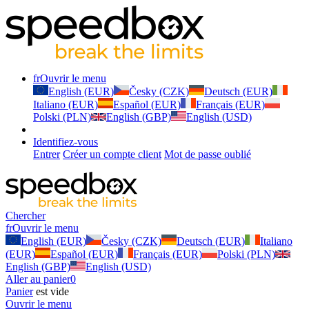
fr
Ouvrir le menu
English (EUR)
Česky (CZK)
Deutsch (EUR)
Italiano (EUR)
Español (EUR)
Français (EUR)
Polski (PLN)
English (GBP)
English (USD)
Identifiez-vous
Entrer
Créer un compte client
Mot de passe oublié
Chercher
fr
Ouvrir le menu
English (EUR)
Česky (CZK)
Deutsch (EUR)
Italiano
(EUR)
Español (EUR)
Français (EUR)
Polski (PLN)
English (GBP)
English (USD)
Aller au panier
0
Panier
est vide
Ouvrir le menu