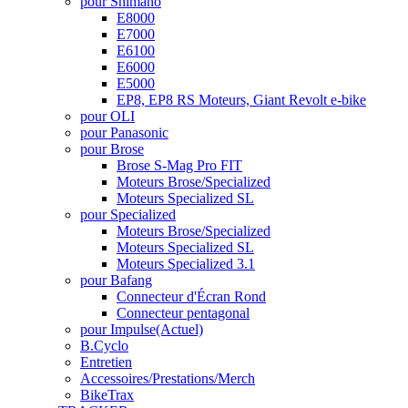
pour Shimano
E8000
E7000
E6100
E6000
E5000
EP8, EP8 RS Moteurs, Giant Revolt e-bike
pour OLI
pour Panasonic
pour Brose
Brose S-Mag Pro FIT
Moteurs Brose/Specialized
Moteurs Specialized SL
pour Specialized
Moteurs Brose/Specialized
Moteurs Specialized SL
Moteurs Specialized 3.1
pour Bafang
Connecteur d'Écran Rond
Connecteur pentagonal
pour Impulse
(Actuel)
B.Cyclo
Entretien
Accessoires/Prestations/Merch
BikeTrax