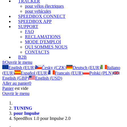
TRACKER
pour vélos électriques
pour vehícules
SPEEDBOX CONNECT
SPEEDBOX APP
SUPPORT
FAQ
RECLAMATIONS
MODE D'EMPLOI
QUI SOMMES NOUS
CONTACTS
B2B
fr
Ouvrir le menu
English (EUR)
Česky (CZK)
Deutsch (EUR)
Italiano
(EUR)
Español (EUR)
Français (EUR)
Polski (PLN)
English (GBP)
English (USD)
Aller au panier
0
Panier
est vide
Ouvrir le menu
TUNING
pour Impulse
SpeedBox 1.0 pour Impulse 2.0