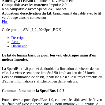
Affichage à l’écran:
la moitié de la vitesse réelle
Compatible avec les moteurs:
Impulse 2.0
Non compatible avec:
SpeedBox Connect
Activation/ désactivation du kit:
branchement du câble avec le fil
vert/ rouge dans le connecteur
Plus
Code produit:
SB1_I_2_20+3pcs_BOX
Description
Avis
1
Discussion
Le kit de tuning basique pour ton vélo électrique muni d’un
moteur Impulse.
La SpeedBox 1.0 permet de doubler la limitation de vitesse de ton
vélo. La vitesse sera donc limitée à 50 km/h au lieu de 25 km/h.
Lors de l‘utilisation de ce kit, la vitesse ainsi que le trajet effectué ou
d’autres informations s’afficheront en demi-valeurs.
Comment fonctionne la SpeedBox 1.0 ?
Pour activer la puce SpeedBox 1.0, connecte le câble avec le fil vert
qui était livré avec la SpeedBox 1.0 pour Impulse 2.0. Lorsque le