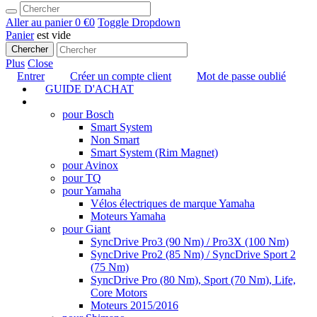
Aller au panier
0 €
0
Toggle Dropdown
Panier
est vide
Chercher
Plus
Close
Entrer
Créer un compte client
Mot de passe oublié
GUIDE D'ACHAT
TUNING
pour Bosch
Smart System
Non Smart
Smart System (Rim Magnet)
pour Avinox
pour TQ
pour Yamaha
Vélos électriques de marque Yamaha
Moteurs Yamaha
pour Giant
SyncDrive Pro3 (90 Nm) / Pro3X (100 Nm)
SyncDrive Pro2 (85 Nm) / SyncDrive Sport 2
(75 Nm)
SyncDrive Pro (80 Nm), Sport (70 Nm), Life,
Core Motors
Moteurs 2015/2016