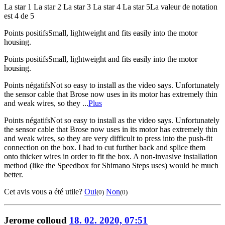
La star 1
La star 2
La star 3
La star 4
La star 5
La valeur de notation
est 4 de 5
Points positifs
Small, lightweight and fits easily into the motor
housing.
Points positifs
Small, lightweight and fits easily into the motor
housing.
Points négatifs
Not so easy to install as the video says. Unfortunately
the sensor cable that Brose now uses in its motor has extremely thin
and weak wires, so they ...
Plus
Points négatifs
Not so easy to install as the video says. Unfortunately
the sensor cable that Brose now uses in its motor has extremely thin
and weak wires, so they are very difficult to press into the push-fit
connection on the box. I had to cut further back and splice them
onto thicker wires in order to fit the box. A non-invasive installation
method (like the Speedbox for Shimano Steps uses) would be much
better.
Cet avis vous a été utile?
Oui
Non
(0)
(0)
Jerome colloud
18. 02. 2020, 07:51