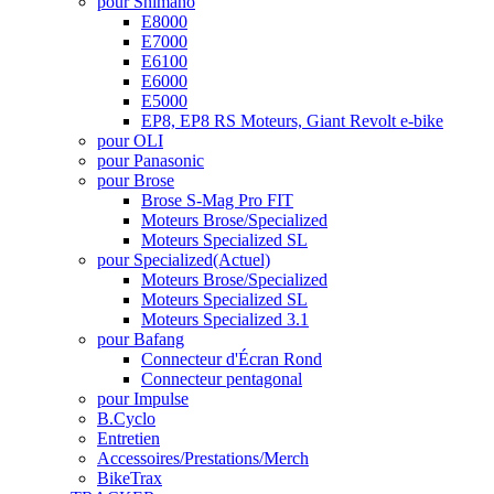
pour Shimano
E8000
E7000
E6100
E6000
E5000
EP8, EP8 RS Moteurs, Giant Revolt e-bike
pour OLI
pour Panasonic
pour Brose
Brose S-Mag Pro FIT
Moteurs Brose/Specialized
Moteurs Specialized SL
pour Specialized
(Actuel)
Moteurs Brose/Specialized
Moteurs Specialized SL
Moteurs Specialized 3.1
pour Bafang
Connecteur d'Écran Rond
Connecteur pentagonal
pour Impulse
B.Cyclo
Entretien
Accessoires/Prestations/Merch
BikeTrax