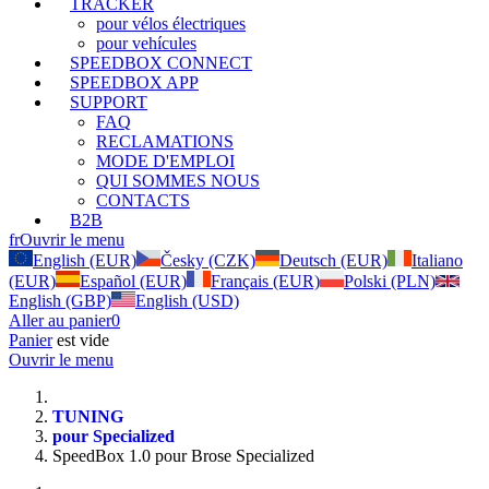
TRACKER
pour vélos électriques
pour vehícules
SPEEDBOX CONNECT
SPEEDBOX APP
SUPPORT
FAQ
RECLAMATIONS
MODE D'EMPLOI
QUI SOMMES NOUS
CONTACTS
B2B
fr
Ouvrir le menu
English (EUR)
Česky (CZK)
Deutsch (EUR)
Italiano
(EUR)
Español (EUR)
Français (EUR)
Polski (PLN)
English (GBP)
English (USD)
Aller au panier
0
Panier
est vide
Ouvrir le menu
TUNING
pour Specialized
SpeedBox 1.0 pour Brose Specialized