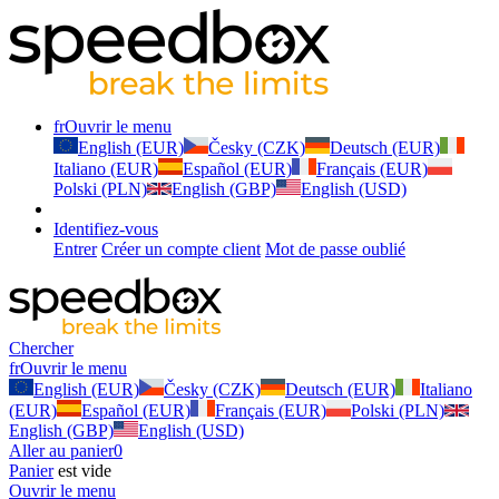
fr
Ouvrir le menu
English (EUR)
Česky (CZK)
Deutsch (EUR)
Italiano (EUR)
Español (EUR)
Français (EUR)
Polski (PLN)
English (GBP)
English (USD)
Identifiez-vous
Entrer
Créer un compte client
Mot de passe oublié
Chercher
fr
Ouvrir le menu
English (EUR)
Česky (CZK)
Deutsch (EUR)
Italiano
(EUR)
Español (EUR)
Français (EUR)
Polski (PLN)
English (GBP)
English (USD)
Aller au panier
0
Panier
est vide
Ouvrir le menu