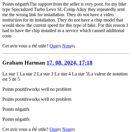
Points négatifs
The support from the seller is very poor, for my bike
type Specialized Turbo Levo SL Comp Alloy they repeatedly sent
me the wrong link for installation. They do not have a video
instruction for its installation. They do not have a chip model that
would show the current speed for this type of bike. For this reason I
had to have the chip installed in a service which caused additional
costs
Cet avis vous a été utile?
Oui
Non
(0)
(0)
Graham Harman
17. 08. 2024, 17:18
La star 1
La star 2
La star 3
La star 4
La star 5
La valeur de notation
est 5 de 5
Points positifs
works well no problem
Points positifs
works well no problem
Points négatifs
Points négatifs
Cet avis vous a été utile?
Oui
Non
(0)
(0)