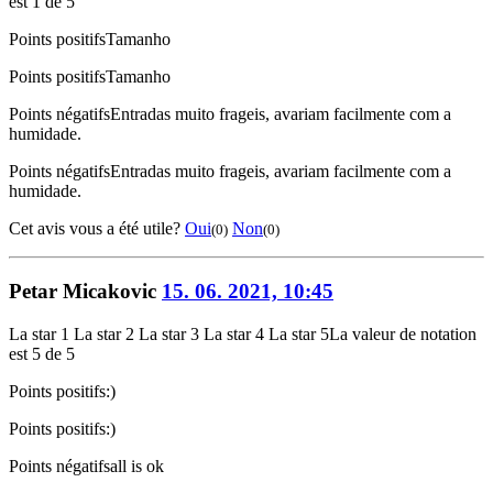
est 1 de 5
Points positifs
Tamanho
Points positifs
Tamanho
Points négatifs
Entradas muito frageis, avariam facilmente com a
humidade.
Points négatifs
Entradas muito frageis, avariam facilmente com a
humidade.
Cet avis vous a été utile?
Oui
Non
(0)
(0)
Petar Micakovic
15. 06. 2021, 10:45
La star 1
La star 2
La star 3
La star 4
La star 5
La valeur de notation
est 5 de 5
Points positifs
:)
Points positifs
:)
Points négatifs
all is ok