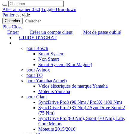
Aller au panier
0 €
0
Toggle Dropdown
Panier
est vide
Chercher
Plus
Close
Entrer
Créer un compte client
Mot de passe oublié
GUIDE D'ACHAT
TUNING
pour Bosch
Smart System
Non Smart
Smart System (Rim Magnet)
pour Avinox
pour TQ
pour Yamaha
(Actuel)
Vélos électriques de marque Yamaha
Moteurs Yamaha
pour Giant
SyncDrive Pro3 (90 Nm) / Pro3X (100 Nm)
SyncDrive Pro2 (85 Nm) / SyncDrive Sport 2
(75 Nm)
SyncDrive Pro (80 Nm), Sport (70 Nm), Life,
Core Motors
Moteurs 2015/2016