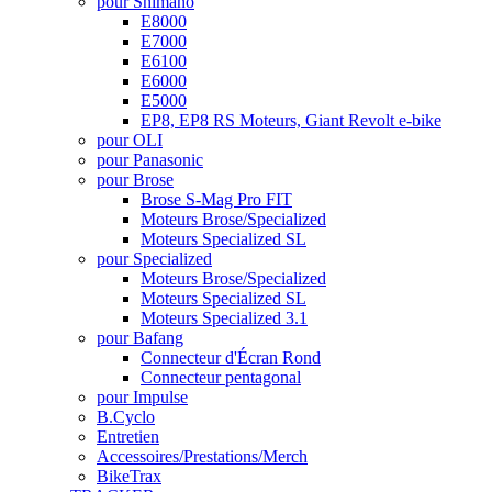
pour Shimano
E8000
E7000
E6100
E6000
E5000
EP8, EP8 RS Moteurs, Giant Revolt e-bike
pour OLI
pour Panasonic
pour Brose
Brose S-Mag Pro FIT
Moteurs Brose/Specialized
Moteurs Specialized SL
pour Specialized
Moteurs Brose/Specialized
Moteurs Specialized SL
Moteurs Specialized 3.1
pour Bafang
Connecteur d'Écran Rond
Connecteur pentagonal
pour Impulse
B.Cyclo
Entretien
Accessoires/Prestations/Merch
BikeTrax