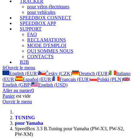
TRACKER
pour vélos électriques
pour vehícules
SPEEDBOX CONNECT
SPEEDBOX APP
SUPPORT
FAQ
RECLAMATIONS
MODE D'EMPLOI
QUI SOMMES NOUS
CONTACTS
B2B
fr
Ouvrir le menu
English (EUR)
Česky (CZK)
Deutsch (EUR)
Italiano
(EUR)
Español (EUR)
Français (EUR)
Polski (PLN)
English (GBP)
English (USD)
Aller au panier
0
Panier
est vide
Ouvrir le menu
TUNING
pour Yamaha
SpeedBox 3.3 B.Tuning pour Yamaha (PW-X3, PW-S2,
PW-XM)