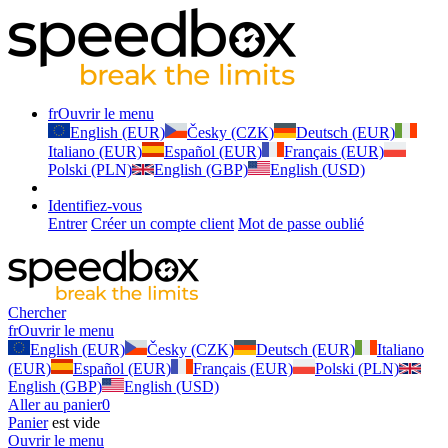
fr
Ouvrir le menu
English (EUR)
Česky (CZK)
Deutsch (EUR)
Italiano (EUR)
Español (EUR)
Français (EUR)
Polski (PLN)
English (GBP)
English (USD)
Identifiez-vous
Entrer
Créer un compte client
Mot de passe oublié
Chercher
fr
Ouvrir le menu
English (EUR)
Česky (CZK)
Deutsch (EUR)
Italiano
(EUR)
Español (EUR)
Français (EUR)
Polski (PLN)
English (GBP)
English (USD)
Aller au panier
0
Panier
est vide
Ouvrir le menu