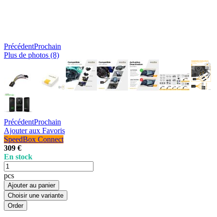
Précédent
Prochain
Plus de photos (8)
Précédent
Prochain
Ajouter aux Favoris
SpeedBox Connect
309 €
En stock
pcs
Ajouter au panier
Choisir une variante